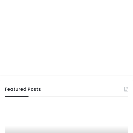
Featured Posts
र
मुं
त्ना
गे
क
र
र
में
कु
इं