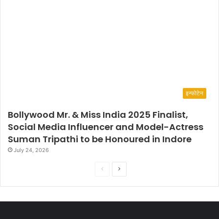
इन्फोटेन
Bollywood Mr. & Miss India 2025 Finalist,
Social Media Influencer and Model-Actress
Suman Tripathi to be Honoured in Indore
July 24, 2026
P
N
r
e
e
x
v
t