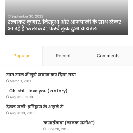
मा
ट
र
र
,
प
September 30, 2022
रत्नाकर कुमार, निरहुआ और आम्रपाली के साथ लेकर
नि
री
आ रहे हैं ‘कलाकंद’, फर्स्ट लुक हुआ वायरल
र
क्षा
हु
को
आ
ले
औ
क
र
र
Popular
Recent
Comments
आ
डी
म्र
ए
पा
म
सात साल में मुझे जवान कर दिया गया….
ली
ने
March 1, 2011
के
की
…Oh! still I love you ( a story)
सा
ब्री
थ
August 8, 2010
फिं
ले
ग
देवल रानी: इतिहास के आइने से
क
बै
August 19, 2013
र
ठ
आ
कसाईबाड़ा (नाटक समीक्षा)
क
र
June 28, 2013