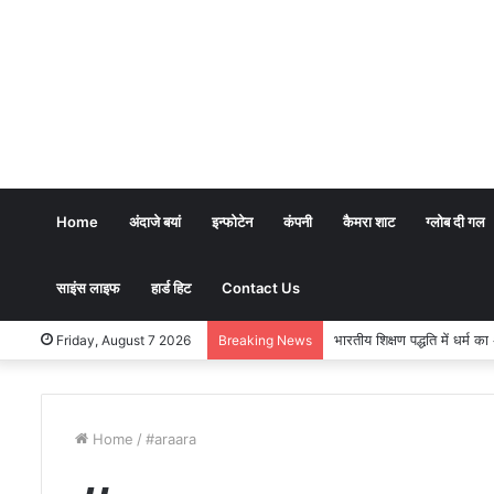
Home
अंदाजे बयां
इन्फोटेन
कंपनी
कैमरा शाट
ग्लोब दी गल
साइंस लाइफ
हार्ड हिट
Contact Us
भारतीय शिक्षण पद्धति में धर्म का अर्
Friday, August 7 2026
Breaking News
Home
/
#araara