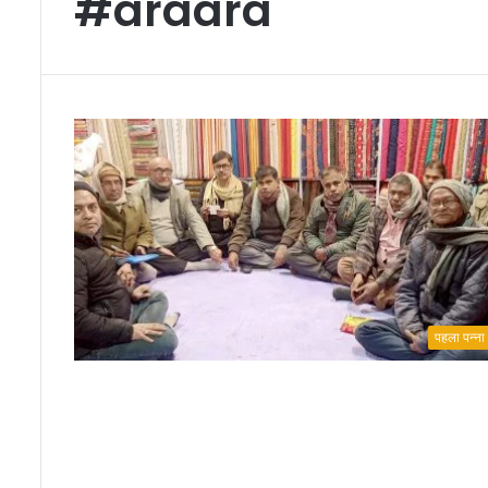
#araara
पहला पन्ना