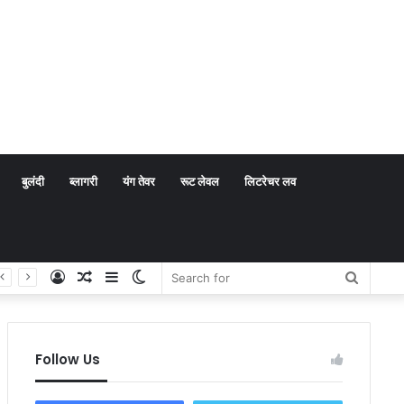
बुलंदी
ब्लागरी
यंग तेवर
रूट लेवल
लिटरेचर लव
Log
Random
Sidebar
Switch
Search
In
Article
skin
for
Follow Us