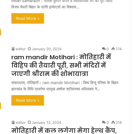
milan samaraoh : नीतीश कुमार करते हैं व्यावसायिक वर्ग की पूरी चिंता:
विजय चैधरी बिहार के प्रति इन्वेस्टर्स का विश्वास…
Read More »
editor
January 20, 2024
0
174
ram mandir Motihari : मोतिहारी में
ब
हु
विहिप की तैयारी पूरी, सभी मंदिरों में
त
जाएगी श्रीराम की शोभायात्रा
प
रे
संवाददाता, मोतिहारी। ram mandir Motihari : विश्व हिन्दू परिषद के बिहार
शा
झारखंड के विधि प्रकोष्ठ प्रमुख अशोक श्रीवास्तव अधिवक्ता ने…
न
ा श्री राम को
Read More »
क
ना देनी धाम राम
July 21, 2010
र
बहुत परेशान करती हैं मान्यताएं
ती
हैं
editor
January 13, 2024
0
216
मा
मोतिहारी में कल लगेगा मेगा हेल्थ कैंप,
न्य