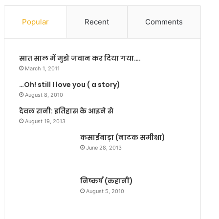
स
से
मे
ग
Popular
Recent
Comments
ट
र
ने
मा
औ
ई
सात साल में मुझे जवान कर दिया गया….
र
म
जी
प्र
March 1, 2011
ने
की
…Oh! still I love you ( a story)
का
रा
August 8, 2010
ना
ज
म
नी
देवल रानी: इतिहास के आइने से
है
ति
August 19, 2013
‘
कसाईबाड़ा (नाटक समीक्षा)
सं
June 28, 2013
यु
क्त
प
निष्कर्ष (कहानी)
रि
वा
August 5, 2010
र
’