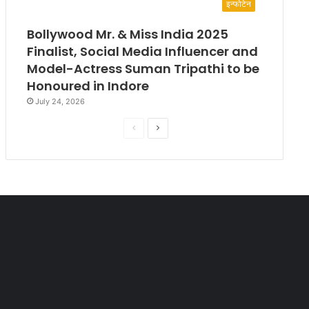
इन्फोटेन
Bollywood Mr. & Miss India 2025
Finalist, Social Media Influencer and
Model-Actress Suman Tripathi to be
Honoured in Indore
July 24, 2026
P
N
r
e
e
x
v
t
i
p
o
a
u
g
s
e
p
a