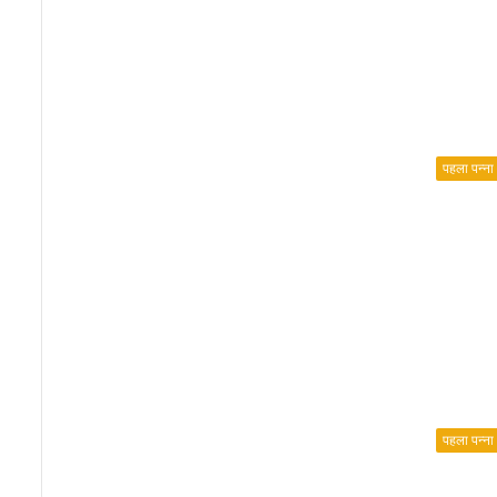
को
स
म
र्पि
त
गा
ना
पहला पन्ना
‘
ब
क्स
र
ब
ना
दे
नी
धा
म
रा
म
पहला पन्ना
जी
’