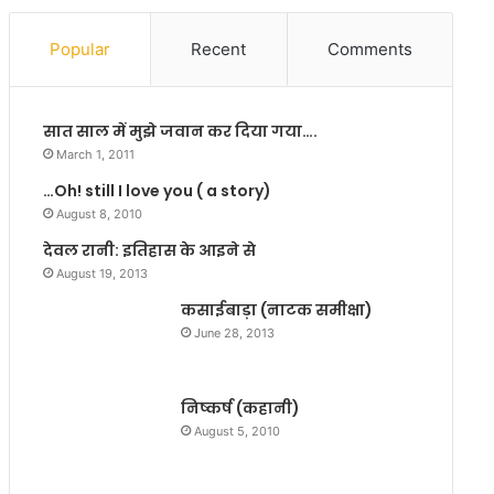
‘
ले
Popular
Recent
Comments
ट्स
मी
ट
सात साल में मुझे जवान कर दिया गया….
औ
र
March 1, 2011
“
…Oh! still I love you ( a story)
गु
August 8, 2010
ठ
ली
देवल रानी: इतिहास के आइने से
ल
August 19, 2013
ड्डू
कसाईबाड़ा (नाटक समीक्षा)
’
June 28, 2013
फि
ल्म
बा
निष्कर्ष (कहानी)
जा
र
August 5, 2010
,
इ