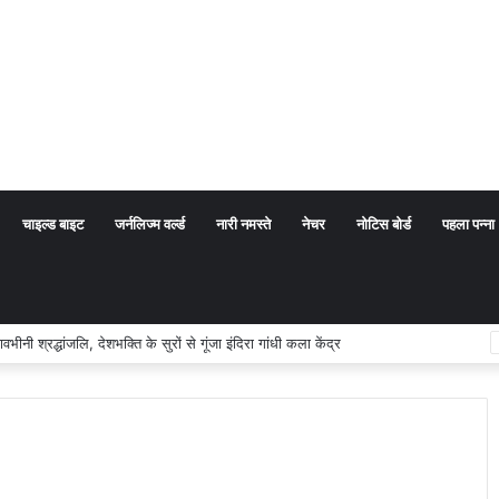
चाइल्ड बाइट
जर्नलिज्म वर्ल्ड
नारी नमस्ते
नेचर
नोटिस बोर्ड
पहला पन्ना
ीनी श्रद्धांजलि, देशभक्ति के सुरों से गूंजा इंदिरा गांधी कला केंद्र