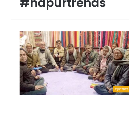
#hapurtrends
पहला पन्ना