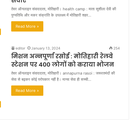
सेवाएं
तेवर ऑनलाइन संवाददाता, मोतिहारी। health camp : माता सुशीला देवी की
पुण्यतिथि और मकर संक्रांति के उपलक्ष्य में मोतिहारी शहर…
Read More »
editor
January 13, 2024
254
मिशन अन्नपूर्णा रसोई : मोतिहारी रेलवे
दे
व
स्टेशन पर 400 लोगों को कराया भोजन
ल
तेवर ऑनलाइन संवाददाता, मोतिहारी। annapurna rasoi : जरूरतमंदों की
रा
सेवा से बढ़कर कोई परोपकार नहीं है। मानव सेवा ही सच्ची…
नी
:
Read More »
इ
ति
e Screening on
August 19, 2013
हा
देवल रानी: इतिहास के आइने से
स
के
आ
इ