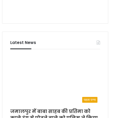
फ्फी
,
गो
वा
में
दि
खा
ई
Latest News
जा
एं
गी
पहला पन्ना
जमालपुर में बाबा साहब की प्रतिमा को
काले रंग से पोतने वाले को पुलिस ने किया