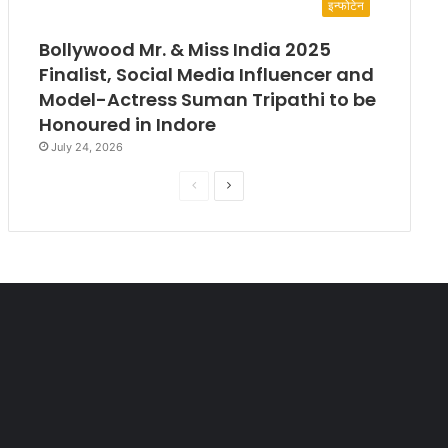
इन्फोटेन
Bollywood Mr. & Miss India 2025
Finalist, Social Media Influencer and
Model-Actress Suman Tripathi to be
Honoured in Indore
July 24, 2026
P
N
r
e
e
x
v
t
i
p
o
a
u
g
s
e
p
a