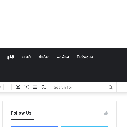
बुलंदी
ब्लागरी
यंग तेवर
रूट लेवल
लिटरेचर लव
Log
Random
Sidebar
Switch
Search
In
Article
skin
for
Follow Us