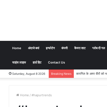
Home
अंदाजे बयां
इन्फोटेन
कंपनी
कैमरा शाट
ग्लोब दी गल
साइंस लाइफ
हार्ड हिट
Contact Us
कारगिल के अमर वीरों को भावभ
Saturday, August 8 2026
Breaking News
Home
/
#hapurtrends