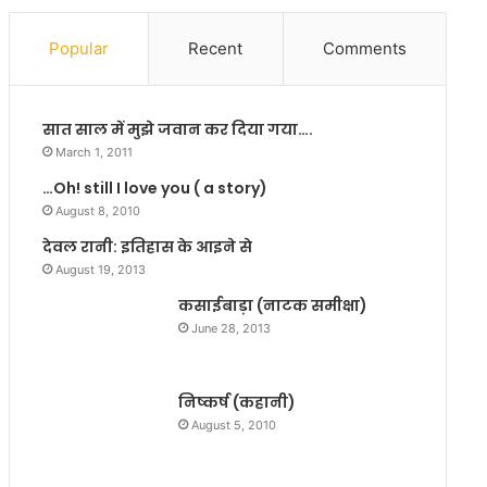
बा
ग
र
ए
Popular
Recent
Comments
ह
प
प्र
र
चा
मा
सात साल में मुझे जवान कर दिया गया….
र्यो
नं
की
द
March 1, 2011
नि
टु
…Oh! still I love you ( a story)
यु
डु
August 8, 2010
क्ति
की
का
प
देवल रानी: इतिहास के आइने से
त्नी
August 19, 2013
ब
कसाईबाड़ा (नाटक समीक्षा)
नी
June 28, 2013
मु
खि
या
निष्कर्ष (कहानी)
August 5, 2010