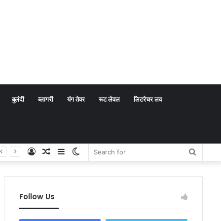
बुलंदी
ब्लागरी
यंग तेवर
रूट लेवल
लिटरेचर लव
Log
Random
Sidebar
Switch
Search
In
Article
skin
for
Follow Us