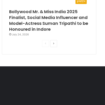
इन्फोटेन
Bollywood Mr. & Miss India 2025
Finalist, Social Media Influencer and
Model-Actress Suman Tripathi to be
Honoured in Indore
July 24, 2026
P
N
r
e
e
x
v
t
i
p
o
a
u
g
s
e
p
a