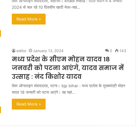
तेवर ऑनलाइन संवाददाता, सहरसा। khadi mela : पटेल मैदान में 4 जनवरी
2024 से चल रहे 10 दिवसीय खादी मेला-सह…
Read More »
editor
January 13, 2024
0
143
मध्य प्रदेश के सीएम मोहन यादव 18
सु
ष्मि
जनवरी को पटना आएंगे, यादव समाज में
ता
उत्साह : नंद किशोर यादव
के
लि
तेवर ऑनलाइन संवाददाता, पटना। bjp bihar : मध्य प्रदेश के मुख्यमंत्री मोहन
ए
यादव 18 जनवरी को पटना आएंगे। वह यहां…
म
September 9, 2013
Read More »
ह
 रह जाओगे
सुष्मिता के लिए महफूज नहीं था
फू
अफगानिस्तान
ज
न
हीं
था