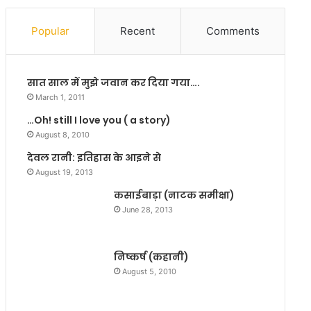
M
सां
छा
स
Popular
Recent
Comments
त्रा
द
ओं
रा
के
जी
सात साल में मुझे जवान कर दिया गया….
आं
व
दो
रं
March 1, 2011
ल
ज
…Oh! still I love you ( a story)
न
न
August 8, 2010
प
उ
र
र्फ
देवल रानी: इतिहास के आइने से
ला
ल
August 19, 2013
ठी
ल
कसाईबाड़ा (नाटक समीक्षा)
चा
न
June 28, 2013
र्ज
सिं
निं
ह
द
की
निष्कर्ष (कहानी)
नी
प
य
ह
August 5, 2010
:
चा
भा
न