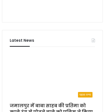
क
है
पा
:
-
मो
मा
.
ले
श
म
शा
द
Latest News
म
लि
क
पहला पन्ना
जमालपुर में बाबा साहब की प्रतिमा को
काले रंग से पोतने वाले को पुलिस ने किया