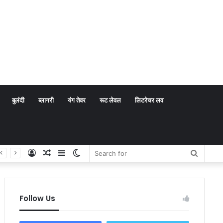
बुलंदी
ब्लागरी
यंग तेवर
रूट लेवल
लिटरेचर लव
Log
Random
Sidebar
Switch
Search
In
Article
skin
for
Follow Us