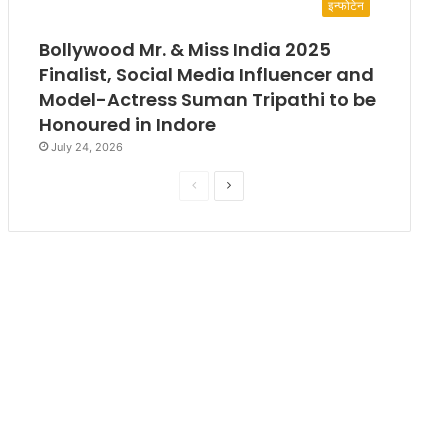
इन्फोटेन
Bollywood Mr. & Miss India 2025
Finalist, Social Media Influencer and
Model-Actress Suman Tripathi to be
Honoured in Indore
July 24, 2026
P
N
r
e
e
x
v
t
i
p
o
a
u
g
s
e
p
a