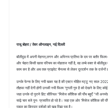
ना
है
ज
रू
री
:
वि
भू
ति
राजू बोहरा / तेवर ऑनलाइन, नई दिल्ली
ना
रा
बॉलीवुड में अपनी मेहनत,लगन और अभिनय प्रतिभा के दम पर बतौर फिल्म-ट
य
और चेहरा किसी खास परिचय का मोहताज नहीं है, वह लम्बे वक्त से बॉलीवुड मे
ण
रा
काम कर है और अब तक प्राइवेट चैनल्स से लेकर दूरदर्शन तक के दर्जनों ल
य
उनके फेन्स के लिए नयी खबर यह है की एक्टर मोहित मट्टू नए साल 2022 मे
तौहफा नहीं देनी होगी उनकी नयी फिल्म ‘गुगली गुम है को देखने के लिए कोई स
जहा उनके दो पुराने हिट सीरियल ’’मिसेज कौशिक की पाँच बहुएँ ‘’जी अनमोल
साढ़े चार बजे पुनः प्रसारित हो रहे है। जहा एक ओर ’मिसेज कौशिक की पाँच बह
राहुल का किरदार दर्शको को खूब रिझा रहा है।