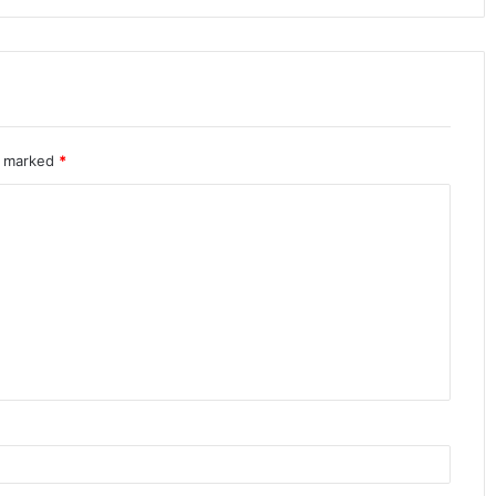
re marked
*