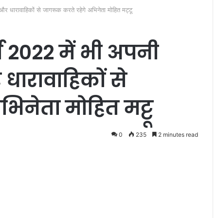
और धारावाहिकों से जागरूक करते रहेगे अभिनेता मोहित मट्टू
ष 2022 में भी अपनी
धारावाहिकों से
द
िनेता मोहित मट्टू
र्श
को
का
दि
0
235
2 minutes read
ल
February 4, 2022
जी
दर्शको का दिल जीता वेब सीरीज
ता
ेखना है जरूरी :
‘भौकाल’ 2 ने, मुख्य अभिनेता मोहित 
वे
ने किया है शानदार अभिनय
ब
सी
री
ज