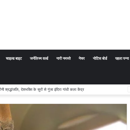
चाइल्ड बाइट
जर्नलिज्म वर्ल्ड
नारी नमस्ते
नेचर
नोटिस बोर्ड
पहला पन्ना
 अर्थ संप्रदाय नहीं, बल्कि सत्य, कर्तव्य और चरित्र निर्माण है: विजय प्रकाश