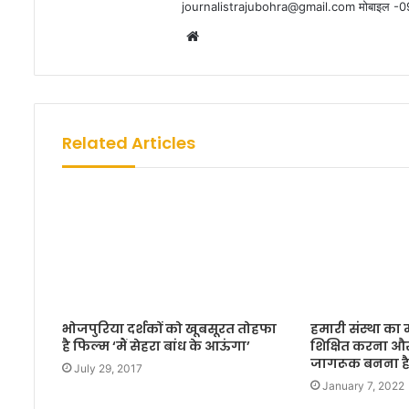
journalistrajubohra@gmail.com मोबाइल 
W
e
b
s
i
Related Articles
t
e
भोजपुरिया दर्शकों को खूबसूरत तोहफा
हमारी संस्था का
है फिल्‍म ‘मैं सेहरा बांध के आऊंगा’
शिक्षित करना 
जागरूक बनना ह
July 29, 2017
January 7, 2022