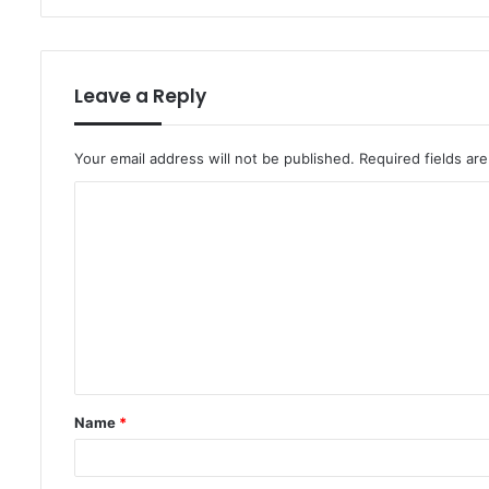
Leave a Reply
Your email address will not be published.
Required fields a
C
o
m
m
e
n
t
Name
*
*