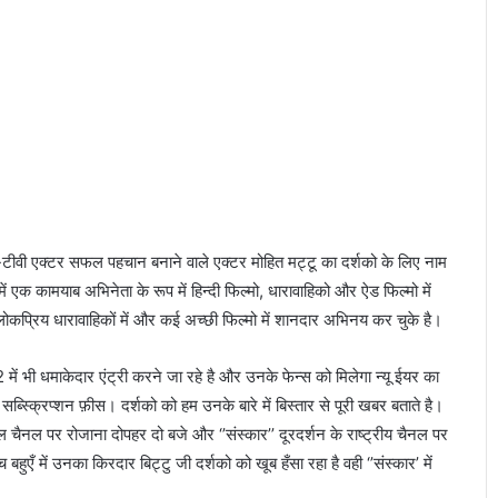
‘
भौ
का
ल
’
2
ने
,
मु
ख्य
अ
ीवी एक्टर सफल पहचान बनाने वाले एक्टर मोहित मट्टू का दर्शको के लिए नाम
भि
ं एक कामयाब अभिनेता के रूप में हिन्दी फिल्मो, धारावाहिको और ऐड फिल्मो में
ने
ता
ोकप्रिय धारावाहिकों में और कई अच्छी फिल्मो में शानदार अभिनय कर चुके है।
मो
हि
ं भी धमाकेदार एंट्री करने जा रहे है और उनके फेन्स को मिलेगा न्यू ईयर का
त
ब्स्क्रिप्शन फ़ीस। दर्शको को हम उनके बारे में बिस्तार से पूरी खबर बताते है।
रै
 चैनल पर रोजाना दोपहर दो बजे और ‘’संस्कार’’ दूरदर्शन के राष्ट्रीय चैनल पर
ना
ने
ुएँ में उनका किरदार बिट्टु जी दर्शको को खूब हँसा रहा है वही ‘’संस्कार’ में
कि