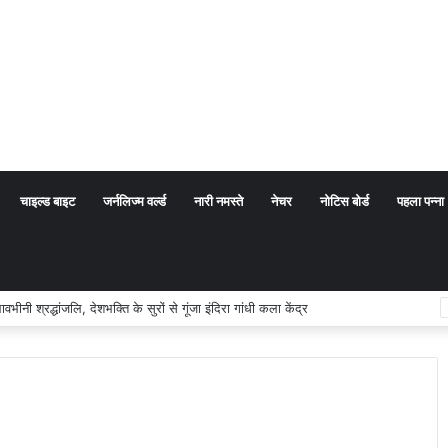
चाइल्ड बाइट
जर्नलिज्म वर्ल्ड
नारी नमस्ते
नेचर
नोटिस बोर्ड
पहला पन्ना
का अर्थ संप्रदाय नहीं, बल्कि सत्य, कर्तव्य और चरित्र निर्माण है: विजय प्रकाश