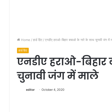
Home
/
हार्ड हिट
/
एनडीए हराओ-बिहार बचाओ के नारे के साथ चुनावी जंग में म
प
हार्ड हिट
र्ल्स
एनडीए हराओ-बिहार ब
पं
जा
बी
चुनावी जंग में माले
र
त्न
May 1, 2012
अ
पर्ल्स पंजाबी रत्न अवार्
वा
editor
October 4, 2020
सितारों का जादू
र्ड
2
0
1