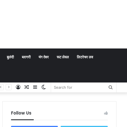
बुलंदी
ब्लागरी
यंग तेवर
रूट लेवल
लिटरेचर लव
Log
Random
Sidebar
Switch
Search
In
Article
skin
for
Follow Us