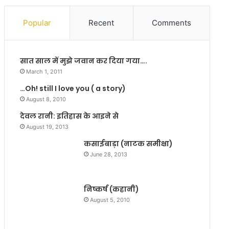
न
ह
भं
से
Popular
Recent
Comments
ग
पि
ना
ट
हो
र
सात साल में मुझे जवान कर दिया गया….
अ
हा
यो
है
March 1, 2011
ध्या
भा
…Oh! still I love you ( a story)
में
र
August 8, 2010
…
त
देवल रानी: इतिहास के आइने से
August 19, 2013
कसाईबाड़ा (नाटक समीक्षा)
June 28, 2013
निष्कर्ष (कहानी)
August 5, 2010