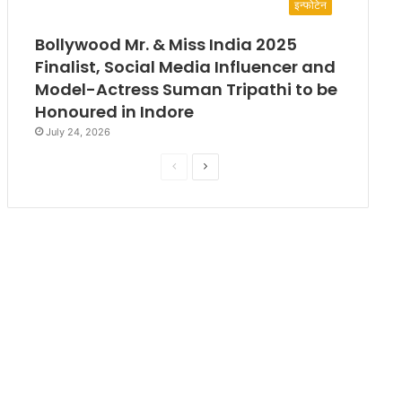
इन्फोटेन
Bollywood Mr. & Miss India 2025
Finalist, Social Media Influencer and
Model-Actress Suman Tripathi to be
Honoured in Indore
July 24, 2026
P
N
r
e
e
x
v
t
i
p
o
a
u
g
s
e
p
a