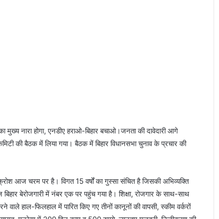
या
अ
वै
ध
वि
दे
शी
श
रा
ब
ब
रा
म
े) का मुख्य नारा होगा, एनडीए हराओ-बिहार बचाओ।जनता की दावेदारी आगे
द
िटी की बैठक में लिया गया। बैठक में बिहार विधानसभा चुनाव के प्रचार की
ोश आज चरम पर है। विगत 15 वर्षों का गुस्सा संचित है जिसकी अभिव्यक्ति
बिहार बेरोजगारी में नंबर एक पर पहुंच गया है। शिक्षा, रोजगार के साथ-साथ
ने वाले हाल-फिलहाल में पारित किए गए तीनों कानूनों की वापसी, स्कीम वर्करों