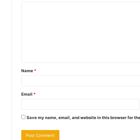
C
o
m
m
e
n
t
Name
*
*
Email
*
Save my name, email, and website in this browser for th