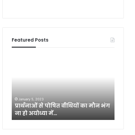
Featured Posts
प्रा
आ
र्थ
तं
ना
क
ओं
वा
से
द
पो
फ्रं
षि
ट
January 5, 2023
July 14,
त
प
वैध
प्रार्थनाओं से पोषित वीथियों का मौन भंग
आतंकवाद
वी
र
ना हो अयोध्या में…
भारत
थि
बु
यों
री
का
त
मौ
र