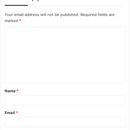
Your email address will not be published.
Required fields are
marked
*
C
o
m
m
e
n
t
Name
*
*
Email
*