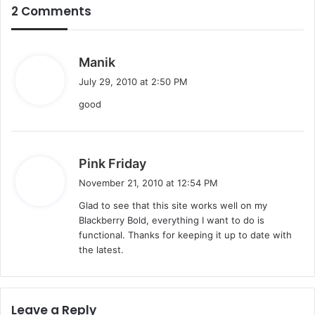
2 Comments
s
Manik
a
July 29, 2010 at 2:50 PM
y
good
s
:
s
Pink Friday
a
November 21, 2010 at 12:54 PM
y
Glad to see that this site works well on my
s
Blackberry Bold, everything I want to do is
:
functional. Thanks for keeping it up to date with
the latest.
Leave a Reply