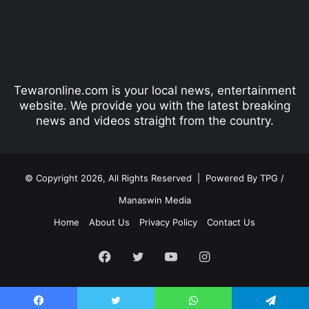
o
a
u
g
s
e
p
Tewaronline.com is your local news, entertainment
a
website. We provide you with the latest breaking
g
news and videos straight from the country.
e
© Copyright 2026, All Rights Reserved |
Powered By TPG /
Manaswin Media
Home
About Us
Privacy Policy
Contact Us
Facebook
Twitter
YouTube
Instagram