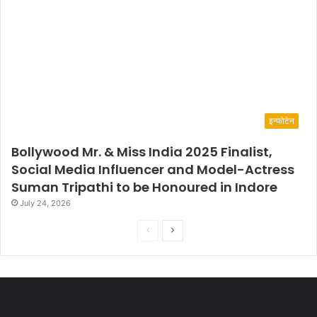
इन्फोटेन
Bollywood Mr. & Miss India 2025 Finalist,
Social Media Influencer and Model-Actress
Suman Tripathi to be Honoured in Indore
July 24, 2026
P
N
r
e
e
x
v
t
i
p