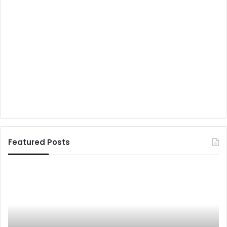
Featured Posts
मुं
ज
गे
मा
र
ल
में
पु
हं
र
गा
में