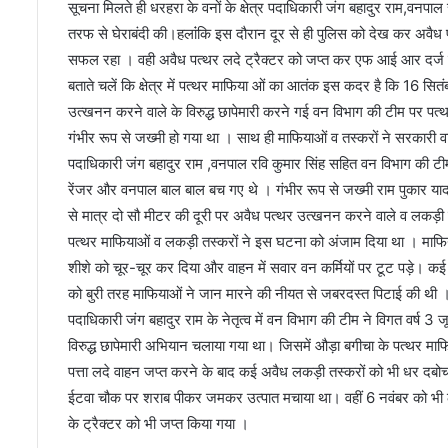
डॉ
सूचना मिलते ही धरहरा के वनों के क्षेत्र पदाधिकारी जंग बहादुर राम,वनपा
क्ट
तरफ से घेराबंदी की।हलांंकि इस दौरान दूर से ही पुलिस को देख कर अवैध 
रों
सफल रहा । वही अवैध पत्थर लदे ट्रैक्टर को जप्त कर एफ आई आर दर्ज कर
ने
बताते चलें कि क्षेत्र में पत्थर माफिया ओं का आतंक इस कदर है कि 16 सितं
ब
उत्खनन करने वाले के विरुद्ध छापेमारी करने गई वन विभाग की टीम पर पत्
चा
ई
गंभीर रूप से जख्मी हो गया था । साथ ही माफियाओं व तस्करों ने सरकारी वाहन
जा
पदाधिकारी जंग बहादुर राम ,वनपाल रवि कुमार सिंह सहित वन विभाग की टीम
न
रेंजर और वनपाल बाल बाल बच गए थे । गंभीर रूप से जख्मी राम पुकार यादव
से मात्र दो सौ मीटर की दूरी पर अवैध पत्थर उत्खनन करने वाले व लकड़ी तस्
पत्थर माफियाओं व लकड़ी तस्करों ने इस घटना को अंजाम दिया था । माफि
शीशे को चूर-चूर कर दिया और वाहन में सवार वन कर्मियों पर टूट पड़े। 
को बुरी तरह माफियाओं ने जान मारने की नीयत से जबरदस्त पिटाई की थी । राम
पदाधिकारी जंग बहादुर राम के नेतृत्व में वन विभाग की टीम ने विगत वर्ष 3
विरुद्ध छापेमारी अभियान चलाया गया था। जिसमें औड़ा बगीचा के पत्थर माफ
पत्ता लदे वाहन जप्त करने के बाद कई अवैध लकड़ी तस्करों को भी धर दब
ईटवा चौक पर शराब पीकर जमकर उत्पात मचाया था। वहीं 6 नवंबर को भी 
के ट्रैक्टर को भी जप्त किया गया ।