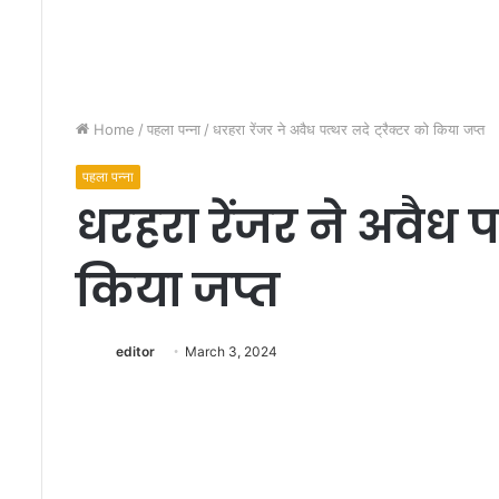
Home
/
पहला पन्ना
/
धरहरा रेंजर ने अवैध पत्थर लदे ट्रैक्टर को किया जप्त
पहला पन्ना
धरहरा रेंजर ने अवैध पत
फे
फ
ड़े
किया जप्त
में
च
ला
March 9, 2023
ग
editor
March 3, 2024
फेफड़े में चला गया था 
या
एचएमआरआई हॉस्पिटल
था
डॉक्टरों ने बचाई जान
लो
हे
का
न