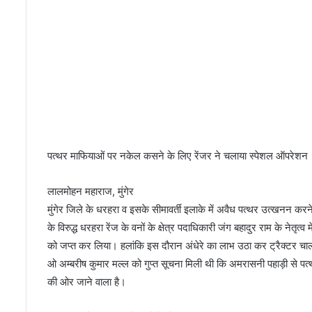
ट
,
पा
र
स
ए
च
ए
म
आ
पत्थर माफियाओं पर नकेल कसने के लिए रेंजर ने चलाया स्पेशल ऑपरेशन
र
आ
ई
लालमोहन महाराज, मुंगेर
हॉ
मुंगेर जिले के धरहरा व इसके सीमावर्ती इलाके में अवैध पत्थर उत्खनन करने 
स्पि
के विरुद्ध धरहरा रेंज के वनों के क्षेत्र पदाधिकारी जंग बहादुर राम के नेत
ट
ल
को जप्त कर लिया। हलांकि इस दौरान अंधेरे का लाभ उठा कर ट्रैक्टर चालक 
प
ओ अम्बरीष कुमार मल्ल को गुप्त सूचना मिली थी कि अमरासनी पहाड़ी से प
ट
की ओर जाने वाला है।
ना
के