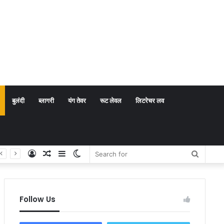
बुलंदी
ब्लागरी
यंग तेवर
रूट लेवल
लिटरेचर लव
Log
Random
Sidebar
Switch
Search
In
Article
skin
for
Follow Us