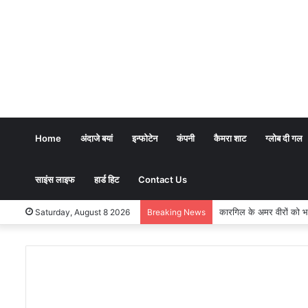
Home
अंदाजे बयां
इन्फोटेन
कंपनी
कैमरा शाट
ग्लोब दी गल
साइंस लाइफ
हार्ड हिट
Contact Us
कारगिल के अमर वीरों को भावभीनी
Saturday, August 8 2026
Breaking News