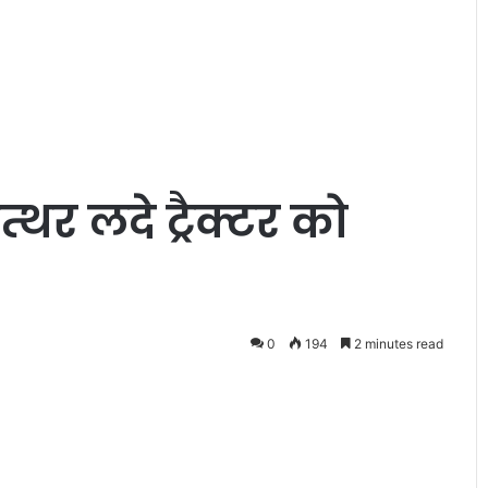
्थर लदे ट्रैक्टर को
फि
ल्म
व
न
श्री
से
बॉ
0
194
2 minutes read
लोहे का नट, पारस
April 29, 2022
ली
 पटना के
फिल्म वनश्री से बॉलीवुड में दस्तक दे
वु
टीवी अभिनेत्री प्रिया सिंह
ड
में
द
स्त