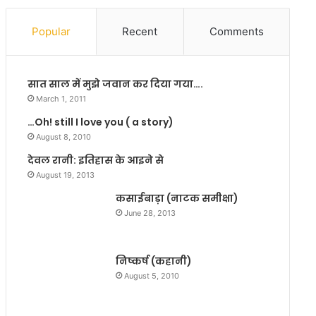
तें
ली
—
ग
Popular
Recent
Comments
-
ई
(
है
क
दे
सात साल में मुझे जवान कर दिया गया….
वि
श
ता
की
March 1, 2011
)
स
…Oh! still I love you ( a story)
त्ता
August 8, 2010
:
डॉ
देवल रानी: इतिहास के आइने से
.
August 19, 2013
स
कसाईबाड़ा (नाटक समीक्षा)
मी
June 28, 2013
र
कु
मा
निष्कर्ष (कहानी)
र
सिं
August 5, 2010
ह