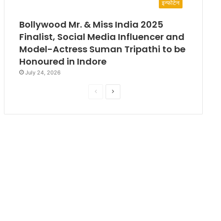
इन्फोटेन
Bollywood Mr. & Miss India 2025
Finalist, Social Media Influencer and
Model-Actress Suman Tripathi to be
Honoured in Indore
July 24, 2026
P
N
r
e
e
x
v
t
i
p
o
a
u
g
s
e
p
a