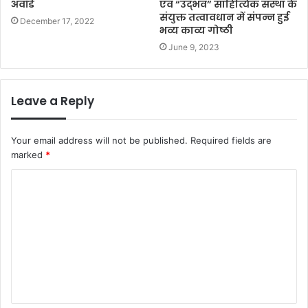
अवॉर्ड
एवं “उद्भव” साहित्यिक संस्था के
संयुक्त तत्वावधान में संपन्न हुई
December 17, 2022
भव्य काव्य गोष्ठी
June 9, 2023
Leave a Reply
Your email address will not be published.
Required fields are
marked
*
C
o
m
m
e
n
t