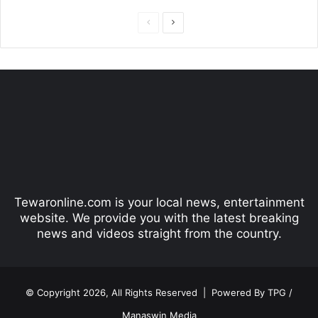
P
N
r
e
e
x
v
t
i
p
o
a
u
g
s
e
p
Tewaronline.com is your local news, entertainment
a
website. We provide you with the latest breaking
g
news and videos straight from the country.
e
© Copyright 2026, All Rights Reserved |
Powered By TPG /
Manaswin Media