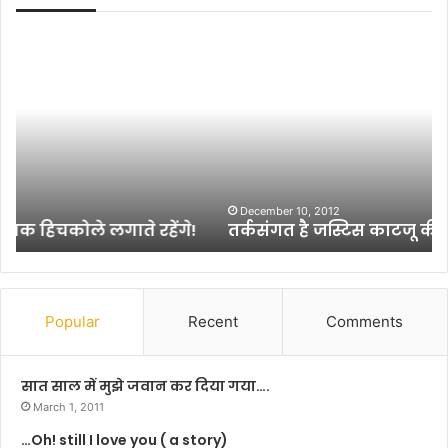
त
रि
र्क
ली
सं
ज़
ग
हु
त
आ
है
फि
ज
ल्म
स्टि
“
स
ला
December 10, 2012
तर्कसंगत है जस्टिस काटजू की टिप्पणी
का
ई
ट
फ
जू
ई
की
ज
टि
गु
Popular
Recent
Comments
प्प
ड
णी
”
का
सात साल में मुझे जवान कर दिया गया….
पो
March 1, 2011
स्ट
…Oh! still I love you ( a story)
र