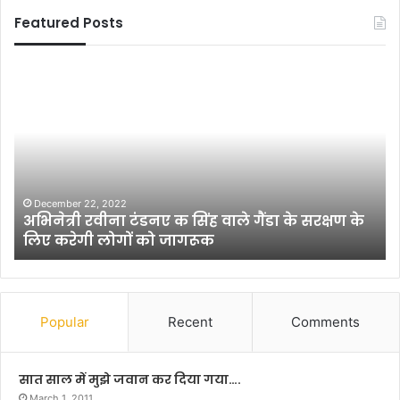
Featured Posts
अ
वि
भि
प
ने
क्षी
त्री
ए
र
क
वी
ता
ना
भा
टं
नु
December 22, 2022
अभिनेत्री रवीना टंडनए क सिंह वाले गैंडा के सरक्षण के
ड
म
लिए करेगी लोगों को जागरूक
न
ती
ए
के
क
कु
सिं
न
ह
बे
Popular
Recent
Comments
वा
के
ले
स
गैं
मा
सात साल में मुझे जवान कर दिया गया….
डा
न
March 1, 2011