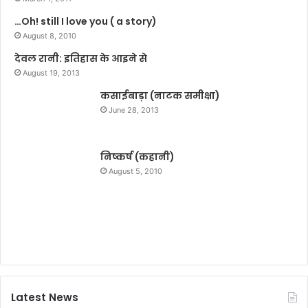
के
:
…Oh! still I love you ( a story)
स
चि
र
August 8, 2010
रा
क्ष
ग
देवल रानी: इतिहास के आइने से
ण
August 19, 2013
के
लि
कसाईबाड़ा (नाटक समीक्षा)
ए
June 28, 2013
क
रे
गी
निष्कर्ष (कहानी)
लो
August 5, 2010
गों
को
जा
ग
रू
क
Latest News