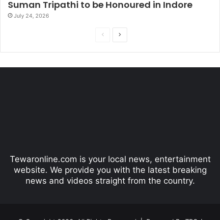
Suman Tripathi to be Honoured in Indore
July 24, 2026
P
N
r
e
e
x
v
t
i
p
o
a
u
g
s
e
p
Tewaronline.com is your local news, entertainment
a
website. We provide you with the latest breaking
g
news and videos straight from the country.
e