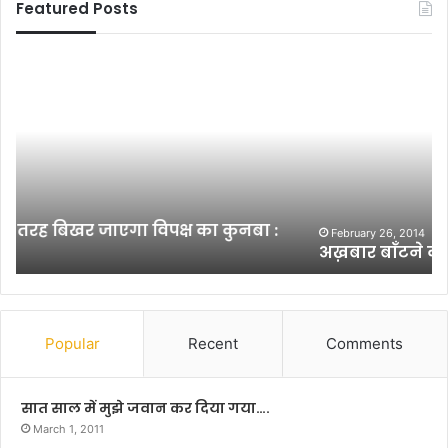
Featured Posts
अ
दै
ख़
नि
बा
क
र
हि
बाँ
न्दु
ट
स्ता
ने
न
को
के
म
अ
February 26, 2014
अख़बार बाँटने को मजबूर हैं बच्चे
ज
वै
बू
ध
र
मुं
हैं
गे
ब
र
Popular
Recent
Comments
च्चे
सं
स्क
र
सात साल में मुझे जवान कर दिया गया….
ण
March 1, 2011
की