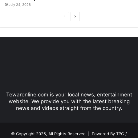
July 24, 2026
P
N
r
e
e
x
v
t
i
p
o
a
u
g
s
e
p
Tewaronline.com is your local news, entertainment
a
website. We provide you with the latest breaking
g
news and videos straight from the country.
e
© Copyright 2026, All Rights Reserved |
Powered By TPG /