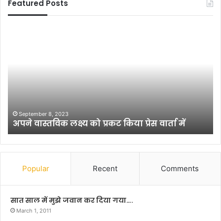
Featured Posts
भा
यो
र
ग
त
वि
स
ज्ञा
र
न
का
सं
र
स्थ
ने
द्वा
July 29, 2020
भारत सरकार ने भेजे 750 आक्सीजन कंस्ट्रेटर: मंगल
भे
रा
पांडेय
जे
यो
7
ग
5
शि
0
वि
आ
र
Popular
Recent
Comments
क्सी
का
ज
आ
न
यो
सात साल में मुझे जवान कर दिया गया….
कं
ज
March 1, 2011
स्ट्रे
न