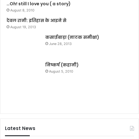
…Oh! still I love you ( a story)
ट
,
र
August 8, 2010
चा
:
र
देवल रानी: इतिहास के आइने से
मं
4
August 19, 2013
ग
0
ल
कसाईबाड़ा (नाटक समीक्षा)
0
पां
से
June 28, 2013
डे
अ
य
धि
क
निष्कर्ष (कहानी)
लो
August 5, 2010
गो
ने
लि
या
था
हि
स्स
Latest News