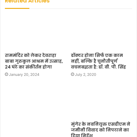
Related Articles
i
t
e
राममंदिर को लेकर देवराहा
डॉक्‍टर होना सिर्फ एक काम
बाबा गुरुकुल आश्रम में उत्साह,
नहीं, बल्कि है चुनौतीपूर्ण
24 घंटे का संकीर्तन होगा
वचनबद्धता है: डॉ. वी. पी. सिंह
January 20, 2024
July 2, 2020
मुंगेर के नवनियुक्त एसडीएम ने
जमीनी विवाद को निपटाने का
दिया निर्देश