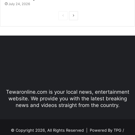
July 24, 2026
P
N
r
e
e
x
v
t
i
p
o
a
u
g
s
e
p
Tewaronline.com is your local news, entertainment
a
website. We provide you with the latest breaking
g
news and videos straight from the country.
e
© Copyright 2026, All Rights Reserved |
Powered By TPG /