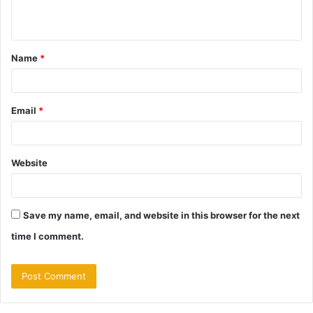
n
t
Name
*
*
Email
*
Website
Save my name, email, and website in this browser for the next
time I comment.