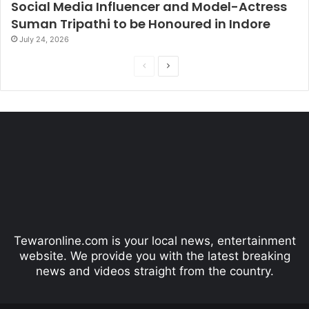
Social Media Influencer and Model-Actress
Suman Tripathi to be Honoured in Indore
July 24, 2026
P
N
r
e
e
x
v
t
i
p
o
a
u
g
s
e
p
Tewaronline.com is your local news, entertainment
a
website. We provide you with the latest breaking
g
news and videos straight from the country.
e