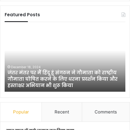
Featured Posts
अं
वि
ध
ष
वि
य
श्वा
:
स
लो
के
क
खि
तं
ला
त्र
फ
के
August 22, 2013
अंधविश्वास के खिलाफ जेहाद से मिली शहादत!
जे
चौ
हा
थे
द
खं
से
भे
मि
(
Popular
Recent
Comments
ली
प
श
त्र
हा
का