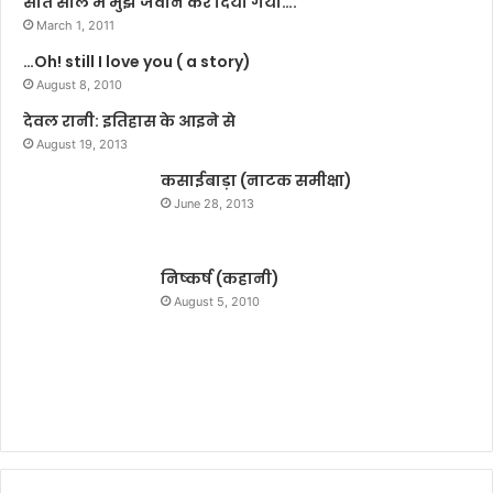
सात साल में मुझे जवान कर दिया गया….
द
रि
March 1, 2011
त
ता
…Oh! still I love you ( a story)
!
)
August 8, 2010
को
सू
देवल रानी: इतिहास के आइने से
च
August 19, 2013
ना
कसाईबाड़ा (नाटक समीक्षा)
के
अ
June 28, 2013
धि
का
र
निष्कर्ष (कहानी)
के
August 5, 2010
दा
य
रे
में
ला
ने
के
सं