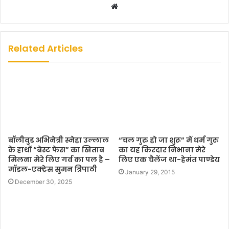
W
e
b
s
Related Articles
i
t
e
बॉलीवुड अभिनेत्री स्नेहा उल्लाल
“चल गुरु हो जा शुरू” में धर्म गुरु
के हाथों “बेस्ट फेस” का खिताब
का यह किरदार निभाना मेरे
मिलना मेरे लिए गर्व का पल है –
लिए एक चैलेंज था-हेमंत पाण्डेय
मॉडल-एक्ट्रेस सुमन त्रिपाठी
January 29, 2015
December 30, 2025