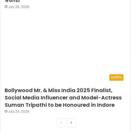
प्रकाश
July 26, 2026
इन्फोटेन
Bollywood Mr. & Miss India 2025 Finalist,
Social Media Influencer and Model-Actress
Suman Tripathi to be Honoured in Indore
July 24, 2026
P
N
r
e