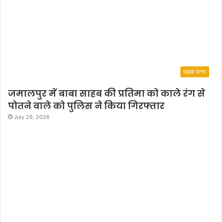
o
K
h
a
t
u
S
पहला पन्ना
h
y
जमालपुर में बाबा साहब की प्रतिमा को काले रंग से
a
पोतने वाले को पुलिस ने किया गिरफ्तार
m
July 29, 2026
i
s
g
o
i
n
g
t
o
b