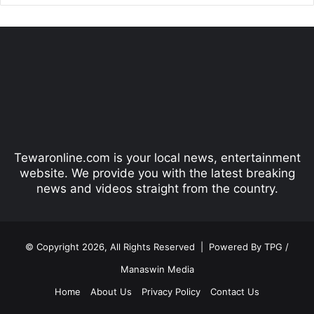
e
x
v
t
i
p
o
a
u
g
s
e
p
Tewaronline.com is your local news, entertainment
a
website. We provide you with the latest breaking
g
news and videos straight from the country.
e
© Copyright 2026, All Rights Reserved |
Powered By TPG /
Manaswin Media
Home
About Us
Privacy Policy
Contact Us