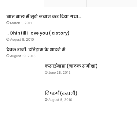
i
यां
s
मि
s
ल
सात साल में मुझे जवान कर दिया गया….
I
र
March 1, 2011
n
ही
…Oh! still I love you ( a story)
d
हैं
i
August 8, 2010
नी
a
ती
देवल रानी: इतिहास के आइने से
2
श
August 19, 2013
0
के
2
कसाईबाड़ा (नाटक समीक्षा)
सु
5
शा
June 28, 2013
F
स
i
न
n
में
निष्कर्ष (कहानी)
a
August 5, 2010
l
i
s
t
,
S