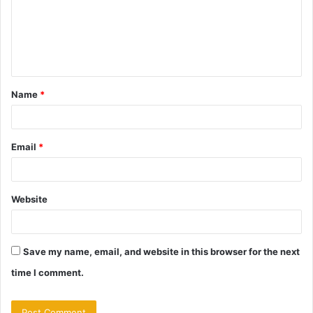
m
e
n
t
Name
*
*
Email
*
Website
Save my name, email, and website in this browser for the next
time I comment.