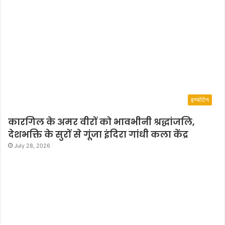
n
d
M
o
d
e
l
-
A
इन्फोटेन
c
t
कारगिल के अमर वीरों को भावभीनी श्रद्धांजलि,
r
देशभक्ति के सुरों से गूंजा इंदिरा गांधी कला केंद्र
e
s
July 28, 2026
s
S
u
m
a
n
T