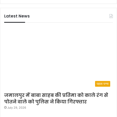
o
c
Latest News
i
a
l
M
e
d
i
a
I
n
f
l
u
पहला पन्ना
e
n
जमालपुर में बाबा साहब की प्रतिमा को काले रंग से
c
पोतने वाले को पुलिस ने किया गिरफ्तार
e
July 29, 2026
r
a