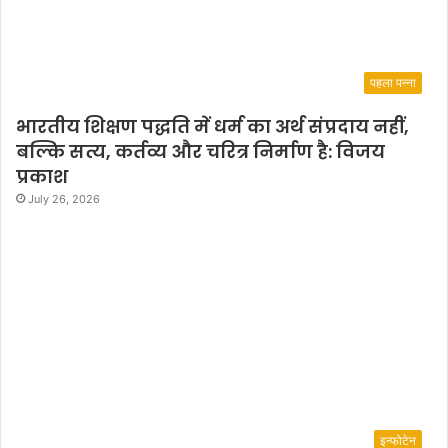
r
i
p
a
पहला पन्ना
t
h
भारतीय शिक्षण पद्धति में धर्म का अर्थ संप्रदाय नहीं,
i
बल्कि सत्य, कर्तव्य और चरित्र निर्माण है: विजय
t
o
प्रकाश
b
July 26, 2026
e
H
o
n
o
u
r
e
d
i
n
इन्फोटेन
I