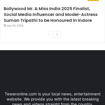
n
Bollywood Mr. & Miss India 2025 Finalist,
d
Social Media Influencer and Model-Actress
o
r
Suman Tripathi to be Honoured in Indore
e
July 24, 2026
P
N
r
e
e
x
v
t
i
p
o
a
u
g
s
e
p
Tewaronline.com is your local news, entertainment
a
website. We provide you with the latest breaking
g
news and videos straight from the country.