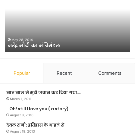
या
टाँ
ङ
था
ना
ध्य
क्ष
November 27, 2024
लडैयाटाँङ थानाध्यक्ष बने विभांशु शेखर भास्करम
ब
ने
वि
भां
शु
Popular
Recent
Comments
शे
ख
र
सात साल में मुझे जवान कर दिया गया….
भा
March 1, 2011
स्क
…Oh! still I love you ( a story)
र
August 8, 2010
म
देवल रानी: इतिहास के आइने से
August 19, 2013