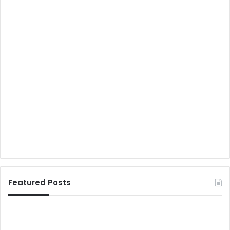
Featured Posts
ल
डै