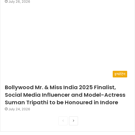
July 26, 2026
इन्फोटेन
Bollywood Mr. & Miss India 2025 Finalist,
Social Media Influencer and Model-Actress
Suman Tripathi to be Honoured in Indore
July 24, 2026
P
N
r
e