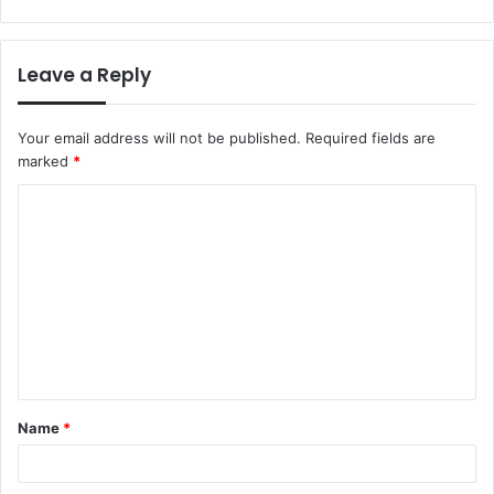
Leave a Reply
Your email address will not be published.
Required fields are
marked
*
C
o
m
m
e
n
t
Name
*
*