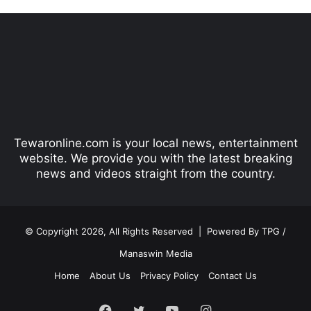
e
x
v
t
i
p
o
a
u
g
s
e
p
Tewaronline.com is your local news, entertainment
a
website. We provide you with the latest breaking
g
news and videos straight from the country.
e
© Copyright 2026, All Rights Reserved |
Powered By TPG /
Manaswin Media
Home
About Us
Privacy Policy
Contact Us
Facebook
Twitter
YouTube
Instagram