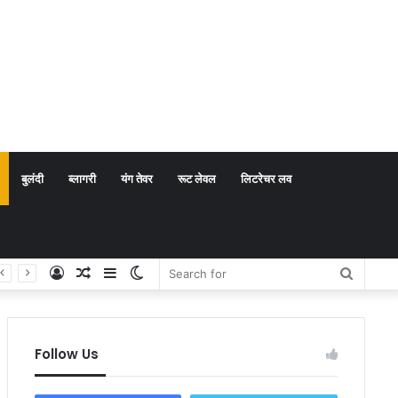
बुलंदी
ब्लागरी
यंग तेवर
रूट लेवल
लिटरेचर लव
Log
Random
Sidebar
Switch
Search
In
Article
skin
for
Follow Us