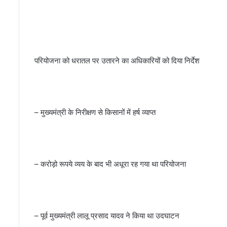
धू
रे
को
ए
क
बा
परियोजना को धरातल पर उतारने का अधिकारियों को दिया निर्देश
र
फि
र
रं
– मुख्यमंत्री के निरीक्षण से किसानों में हर्ष व्याप्त
ग
मं
च
प
र
– करोड़ो रूपये व्यय के बाद भी अधूरा रह गया था परियोजना
खू
ब
सू
र
ती
– पूर्व मुख्यमंत्री लालू प्रसाद यादव ने किया था उदघाटन
के