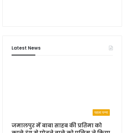
ई
सी
की
श
र
ण
ली
Latest News
पहला पन्ना
जमालपुर में बाबा साहब की प्रतिमा को
काले रंग से पोतने वाले को पुलिस ने किया