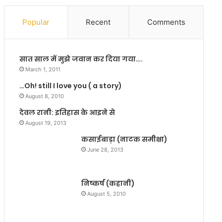
जा
चे
न
गी
Popular
Recent
Comments
का
सा
री
इं
के
स
सात साल में मुझे जवान कर दिया गया….
वि
ए
रू
क्स
March 1, 2011
द्ध
प्रे
…Oh! still I love you ( a story)
प
स
August 8, 2010
त्र
सो
का
न
देवल रानी: इतिहास के आइने से
र
पु
August 19, 2013
रा
र
कसाईबाड़ा (नाटक समीक्षा)
जी
में
June 28, 2013
व
कु
मा
निष्कर्ष (कहानी)
र
ने
August 5, 2010
सी
आ