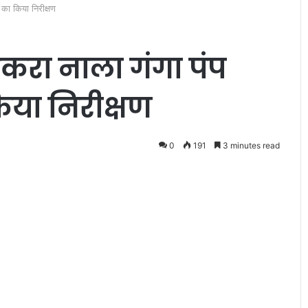
ा का किया निरीक्षण
ने डकरा नाला गंगा पंप
या निरीक्षण
म
हा
0
191
3 minutes read
प्र
बं
ध
क
पू
आधे अधूरे को एक
December 27, 2010
म
बसूरती के साथ
महाप्रबंधक पूमरे ने किया नये साल क
रे
कैलेण्डर का विमोचन
ने
कि
या
न