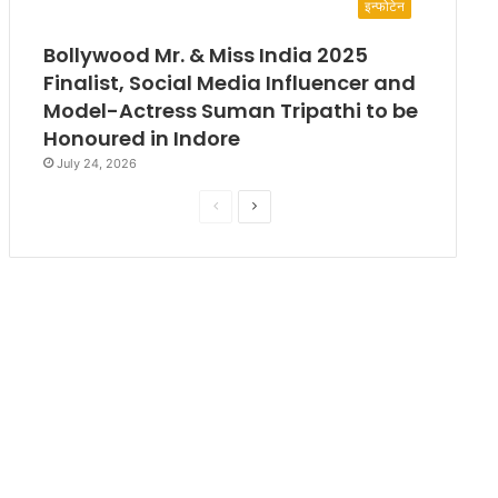
इन्फोटेन
Bollywood Mr. & Miss India 2025
Finalist, Social Media Influencer and
Model-Actress Suman Tripathi to be
Honoured in Indore
July 24, 2026
P
N
r
e
e
x
v
t
i
p
o
a
u
g
s
e
p
a