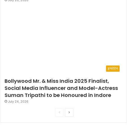
July 26, 2026
इन्फोटेन
Bollywood Mr. & Miss India 2025 Finalist,
Social Media Influencer and Model-Actress
Suman Tripathi to be Honoured in Indore
July 24, 2026
P
N
r
e