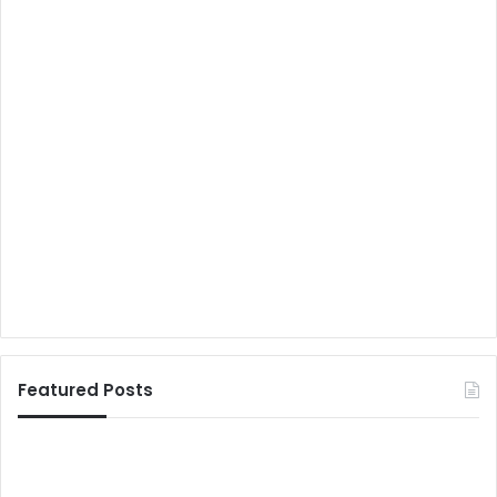
Featured Posts
W
i
स्