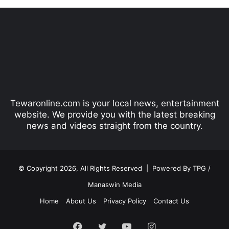
e
x
v
t
i
p
o
a
u
g
s
e
p
Tewaronline.com is your local news, entertainment
a
website. We provide you with the latest breaking
g
news and videos straight from the country.
e
© Copyright 2026, All Rights Reserved |
Powered By TPG /
Manaswin Media
Home
About Us
Privacy Policy
Contact Us
Facebook
Twitter
YouTube
Instagram