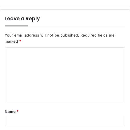
Leave a Reply
Your email address will not be published.
Required fields are
marked
*
C
o
m
m
e
n
t
Name
*
*