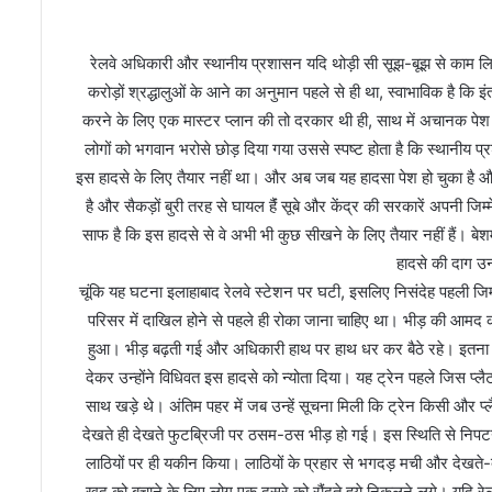
रेलवे अधिकारी और स्थानीय प्रशासन यदि थोड़ी सी सूझ-बूझ से काम लिए
करोड़ों श्रद्धालुओं के आने का अनुमान पहले से ही था, स्वाभाविक है कि इ
करने के लिए एक मास्टर प्लान की तो दरकार थी ही, साथ में अचानक पेश
लोगों को भगवान भरोसे छोड़ दिया गया उससे स्पष्ट होता है कि स्थान
इस हादसे के लिए तैयार नहीं था। और अब जब यह हादसा पेश हो चुका है
है और सैकड़ों बुरी तरह से घायल हैंं सूबे और केंद्र की सरकारें अपनी जिम्
ल
डै
साफ है कि इस हादसे से वे अभी भी कुछ सीखने के लिए तैयार नहीं हैं। बे
या
हादसे की दाग 
टाँ
चूंकि यह घटना इलाहाबाद रेलवे स्टेशन पर घटी, इसलिए निसंदेह पहली जिम्मे
ङ
परिसर में दाखिल होने से पहले ही रोका जाना चाहिए था। भीड़ की आमद 
था
ना
हुआ। भीड़ बढ़ती गई और अधिकारी हाथ पर हाथ धर कर बैठे रहे। इतना ही न
November 27, 2024
ध्य
देकर उन्होंने विधिवत इस हादसे को न्योता दिया। यह ट्रेन पहले जिस प्लैट
लडैयाटाँङ थानाध्यक्ष बन
क्ष
साथ खड़े थे। अंतिम पहर में जब उन्हें सूचना मिली कि ट्रेन किसी और
भास्करम
ब
देखते ही देखते फुटब्रिजी पर ठसम-ठस भीड़ हो गई। इस स्थिति से निपट
ने
वि
लाठियों पर ही यकीन किया। लाठियों के प्रहार से भगदड़ मची और देखते
भां
खुद को बचाने के लिए लोग एक दूसरे को रौंदते हुये निकलने लगे। यदि र