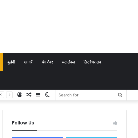
बुलंदी
ब्लागरी
यंग तेवर
रूट लेवल
लिटरेचर लव
Log
Random
Sidebar
Switch
Search
In
Article
skin
for
Follow Us