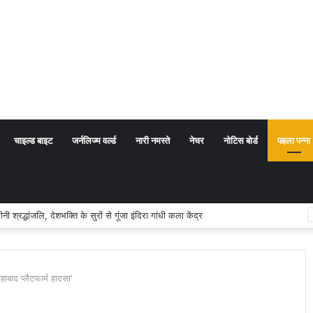
चाइल्ड बाइट
जर्नलिज्म वर्ल्ड
नारी नमस्ते
नेचर
नोटिस बोर्ड
पहला पन्ना
 अर्थ संप्रदाय नहीं, बल्कि सत्य, कर्तव्य और चरित्र निर्माण है: विजय प्रकाश
ाद प्लैटफार्म हादसा’