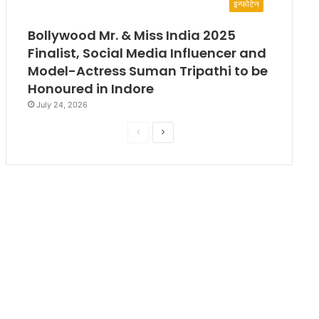
इन्फोटेन
Bollywood Mr. & Miss India 2025
Finalist, Social Media Influencer and
Model-Actress Suman Tripathi to be
Honoured in Indore
July 24, 2026
P
N
r
e
e
x
v
t
i
p
o
a
u
g
s
e
p
a