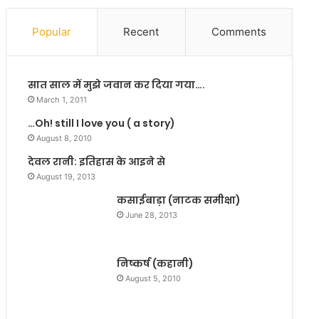
!
र
क
Popular
Recent
Comments
तों
को
ले
सात साल में मुझे जवान कर दिया गया….
क
र
March 1, 2011
रा
…Oh! still I love you ( a story)
ष्ट्र
August 8, 2010
प
ति
देवल रानी: इतिहास के आइने से
को
August 19, 2013
खु
कसाईबाड़ा (नाटक समीक्षा)
ला
June 28, 2013
प
त्र
निष्कर्ष (कहानी)
August 5, 2010