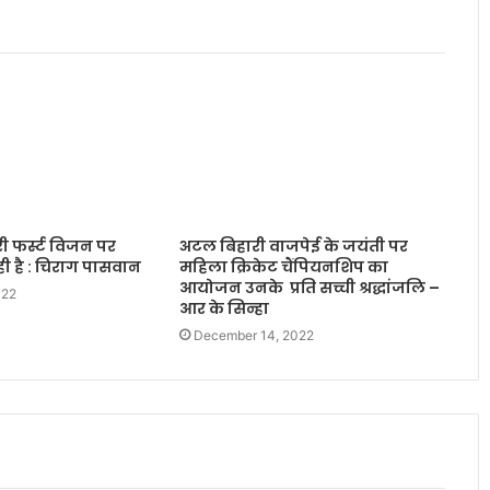
री फर्स्ट विजन पर
अटल बिहारी वाजपेई के जयंती पर
ही है : चिराग पासवान
महिला क्रिकेट चैंपियनशिप का
आयोजन उनके प्रति सच्ची श्रद्धांजलि –
022
आर के सिन्हा
December 14, 2022