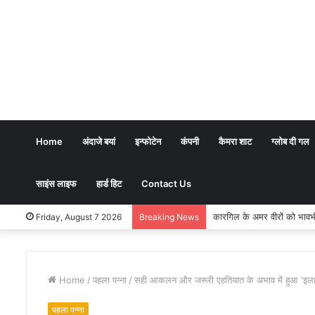
Home
अंदाजे बयां
इन्फोटेन
कंपनी
कैमरा शाट
ग्लोब दी गल
साइंस लाइफ
हार्ड हिट
Contact Us
भारतीय शिक्षण पद्धति में धर्म का
Friday, August 7 2026
Breaking News
Home
/
पहला पन्ना
/
सही आकलन और जरूरी एहतियात के अभाव में हुआ ‘इलाहाब
पहला पन्ना