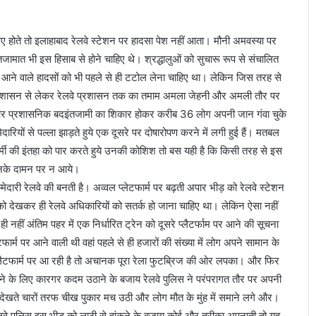
 होते तो इलाहाबाद रेलवे स्टेशन पर हादसा पेश नहीं आता। मौनी अमवस्या पर
ंतजामात भी इस हिसाब से होने चाहिए थे। श्रद्धालुओं को सुचारू रूप से संचालित
 आने वाले हादसों को भी पहले से ही टटोल लेना चाहिए था। लेकिन जिस तरह से
ीय प्रशासन से लेकर रेलवे प्रशासन तक का तमाम अमला जेहनी और अमली तौर पर
 और प्रशासनिक बदइंतजामी का शिकार होकर करीब 36 लोग अपनी जान गंवा चुके
मेदारियों से पल्ला झाड़ते हुये एक दूसरे पर दोषारोपण करने में लगी हुई हैं। मतबल
जा
ति
शर्मी की इंतहा को पार करते हुये उनकी कोशिश तो बस यही है कि किसी तरह से इस
मि
उनके दामन पर न आये।
टे
दारी रेलवे की बनती है। अव्वल प्लेटफार्म पर बढ़ती अपार भीड़ को रेलवे स्टेशन
तो
को देखकर ही रेलवे अधिकारियों को सतर्क हो जाना चाहिए था। लेकिन ऐसा नहीं
ग
री
हीं अंतिम पहर में एक निर्धारित ट्रेन को दूसरे प्लैटर्फाम पर आने की सूचना
बी
फार्म पर आने वाली थी वहां पहले से ही हजारों की संख्या में लोग अपने सामान के
े विभांशु शेखर
August 13, 2010
ह
 प्लैटफार्म पर आ रही है तो अचानक पूरा रेला फुटब्रिज की ओर लपका। और फिर
जाति मिटे तो गरीबी हटे
टे
ने के लिए कारगर कदम उठाने के बजाय रेलवे पुलिस ने परंपरागत तौर पर अपनी
-देखते चारों तरफ चीख पुकार मच उठी और लोग मौत के मुंह में समाने लगे और।
ेलवे पुलिस इस भीड़ को लाठी से हांकने के बजाय कोई और तरीका अपनाती तो यह