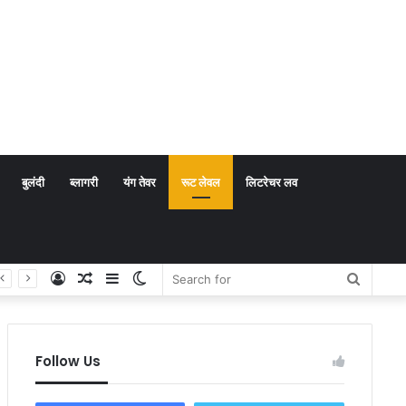
बुलंदी
ब्लागरी
यंग तेवर
रूट लेवल
लिटरेचर लव
Log
Random
Sidebar
Switch
Search
In
Article
skin
for
Follow Us