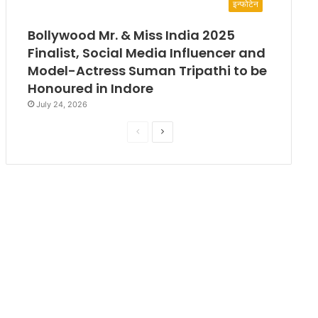
इन्फोटेन
Bollywood Mr. & Miss India 2025
Finalist, Social Media Influencer and
Model-Actress Suman Tripathi to be
Honoured in Indore
July 24, 2026
P
N
r
e
e
x
v
t
i
p
o
a
u
g
s
e
p
a