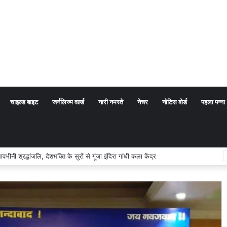
चाइल्ड बाइट
जर्नलिज्म वर्ल्ड
नारी नमस्ते
नेचर
नोटिस बोर्ड
पहला पन्ना
म का अर्थ संप्रदाय नहीं, बल्कि सत्य, कर्तव्य और चरित्र निर्माण है: विजय प्रकाश