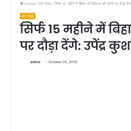
Home
/
रूट लेवल
/
सिर्फ 15 महीने में बिहार को विकास की पटरी पर दौड़ा देंगे
रूट लेवल
सिर्फ 15 महीने में ब
पर दौड़ा देंगे: उपेंद्र कु
म
जे
editor
October 24, 2020
दा
र
क
हा
December 4, 2022
नी
मजेदार कहानी और खूबस
औ
सजी फिल्म ‘साढ़ु जी नम
र
दर्शको का मनोरंजन कर
खू
ब
सू
र