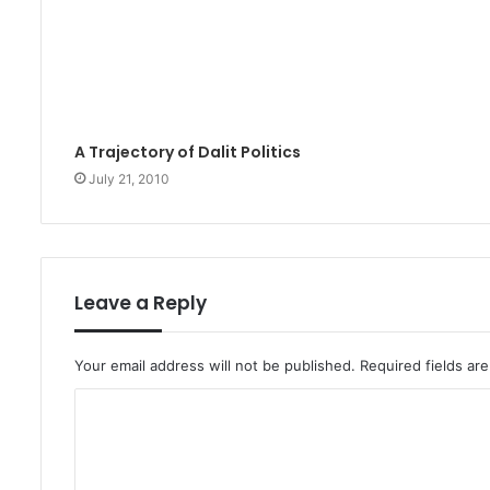
A Trajectory of Dalit Politics
July 21, 2010
Leave a Reply
Your email address will not be published.
Required fields a
C
o
m