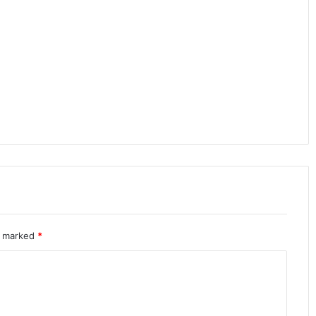
re marked
*