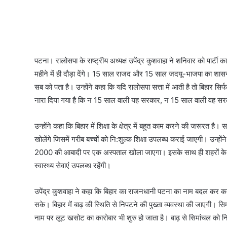
त
कि
र
दा
रों
से
पटना। रालोसपा के राष्ट्रीय अध्यक्ष उपेंद्र कुशवाहा ने शनिवार को पार्ट
स
महीने में ही दौड़ा देंगे। 15 साल राजद और 15 साल जदयू-भाजपा का शासन बि
जी
सब को पता है। उन्होंने कहा कि यदि रालोसपा सत्ता में आती है तो बिहार सि
फि
नारा दिया गया है कि न 15 साल वाली यह सरकार, न 15 साल वाली वह स
ल्म
‘
सा
उन्होंने कहा कि बिहार में शिक्षा के क्षेत्र में बहुत काम करने की जरूरत है। स
ढ़ु
खोलेंगे जिसमें गरीब बच्चों को नि:शुल्क शिक्षा उपलब्ध कराई जाएगी। उन्होंन
जी
2000 की आबादी पर एक अस्पताल खोला जाएगा। इसके साथ ही शहरों के हर वार
न
स्वास्थ्य सेवाएं उपलब्ध रहेंगी।
म
स्ते
’
उपेंद्र कुशवाहा ने कहा कि बिहार का राजनधानी पटना का नाम बदल कर कर 
ज
सके। बिहार में बाढ़ की स्थिति से निपटने की पुख्ता व्यवस्था की जाएगी। स
ल्द
नाम पर लूट खसोट का कारोबार भी शुरु हो जाता है। बाढ़ से सिमांचल को नि
द