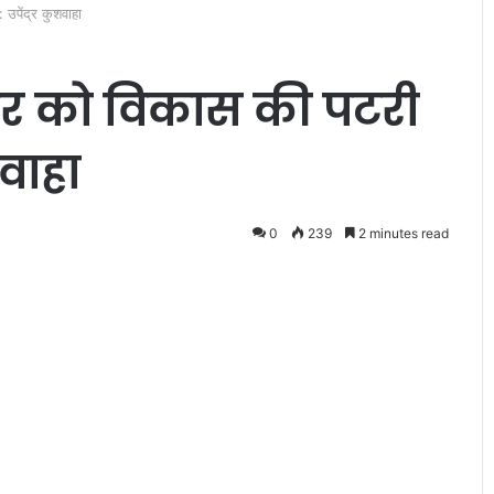
: उपेंद्र कुशवाहा
िहार को विकास की पटरी
शवाहा
स
न
0
239
2 minutes read
द
है
?
“
भा
ूरत किरदारों से
र
स्ते’ जल्द
November 7, 2012
त
ेगी
सनद है ? “भारत सोने की चिड़िया था”
सो
ने
की
चि