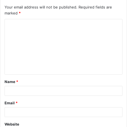
Your email address will not be published.
Required fields are
marked
*
C
o
m
m
e
n
t
Name
*
*
Email
*
Website