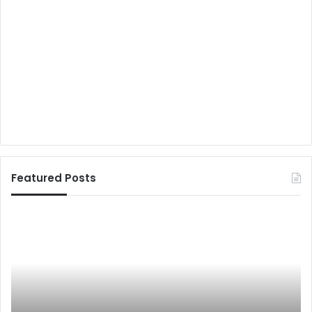
Featured Posts
बा
ल
शि
क्षा
की
उ
दा