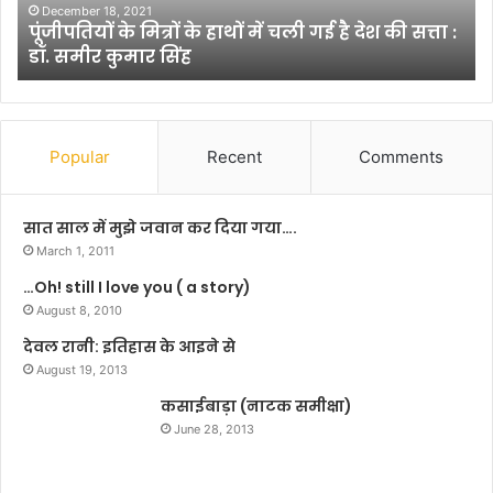
सी
mber 18, 2021
पतियों के मित्रों के हाथों में चली गई है देश की सत्ता :
न
January 29
समीर कुमार सिंह
बाल शिक्ष
शै
क्ष
णि
क
प
Popular
Recent
Comments
द्ध
ति
सात साल में मुझे जवान कर दिया गया….
March 1, 2011
…Oh! still I love you ( a story)
August 8, 2010
देवल रानी: इतिहास के आइने से
August 19, 2013
कसाईबाड़ा (नाटक समीक्षा)
June 28, 2013