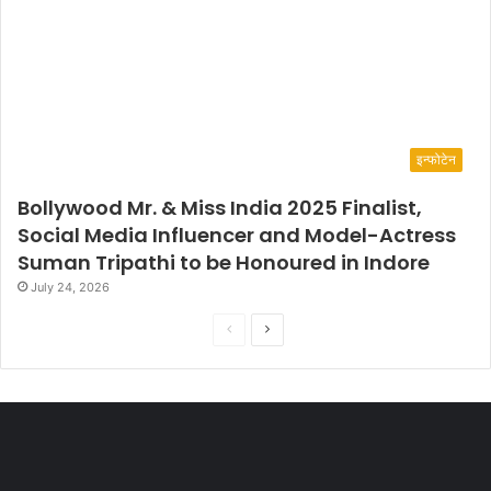
इन्फोटेन
Bollywood Mr. & Miss India 2025 Finalist,
Social Media Influencer and Model-Actress
Suman Tripathi to be Honoured in Indore
July 24, 2026
P
N
r
e
e
x
v
t
i
p
o
a