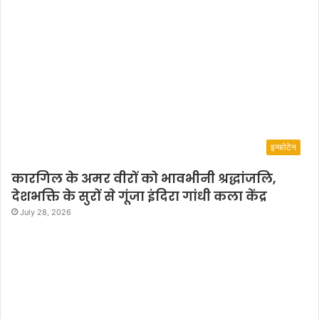
टी
गे
स्ट
के
रू
प
में
अ
मी
इन्फोटेन
षा
प
कारगिल के अमर वीरों को भावभीनी श्रद्धांजलि,
टे
देशभक्ति के सुरों से गूंजा इंदिरा गांधी कला केंद्र
ल
र
July 28, 2026
हें
गी
मौ
जू
द