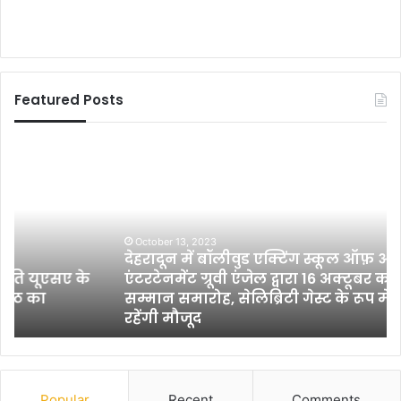
Featured Posts
दे
छ
ह
ब्बी
रा
स
दू
ला
न
ख
October 13, 2023
में
पौ
देहरादून में बॉलीवुड एक्टिंग स्कूल ऑफ़ आर्ट्स एवं बंटी
बॉ
धे
एंटरटेनमेंट ग्रूवी एंजेल द्वारा 16 अक्टूबर को होगा
ली
ल
सम्मान समारोह, सेलिब्रिटी गेस्ट के रूप में अमीषा पटेल
वु
गा
रहेंगी मौजूद
ड
क
ए
र
क्टिं
भा
ग
र
स्कू
त
Popular
Recent
Comments