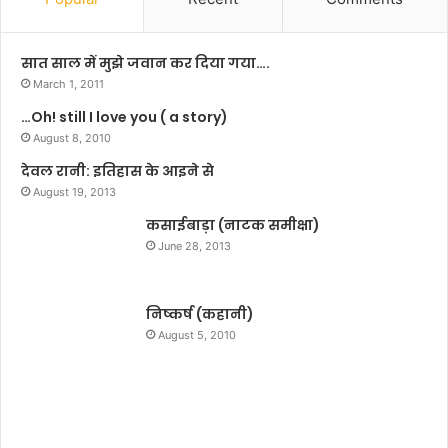
ल
का
ऑ
ना
फ़
म
सात साल में मुझे जवान कर दिया गया….
आ
रो
March 1, 2011
र्ट्स
श
…Oh! still I love you ( a story)
ए
न
वं
August 8, 2010
कि
बं
या
देवल रानी: इतिहास के आइने से
टी
वि
August 19, 2013
एं
ष्णु
ट
कसाईबाड़ा (नाटक समीक्षा)
ला
र
म्बा
June 28, 2013
टे
ने
न
,
में
यू
निष्कर्ष (कहानी)
ट
ए
August 5, 2010
ग्रू
न
वी
प
एं
र्या
जे
व
ल
र