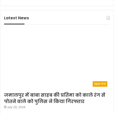
द्वा
ण
रा
प्र
1
मु
Latest News
6
ख
अ
ने
क्टू
प
ब
त्र
र
भे
को
ज
हो
क
गा
र
स
दी
म्मा
ब
न
धा
स
ई
मा
,
पहला पन्ना
रो
ह
जमालपुर में बाबा साहब की प्रतिमा को काले रंग से
,
पोतने वाले को पुलिस ने किया गिरफ्तार
से
July 29, 2026
लि
ब्रि