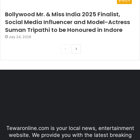
इन्फोटेन
Bollywood Mr. & Miss India 2025 Finalist,
Social Media Influencer and Model-Actress
Suman Tripathi to be Honoured in Indore
July 24, 2026
P
N
r
e
e
x
v
t
i
p
o
a
u
g
s
e
p
Tewaronline.com is your local news, entertainment
a
website. We provide you with the latest breaking
g