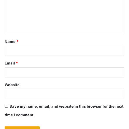
m
e
n
t
Name
*
*
Email
*
Website
Save my name, email, and website in this browser for the next
time I comment.