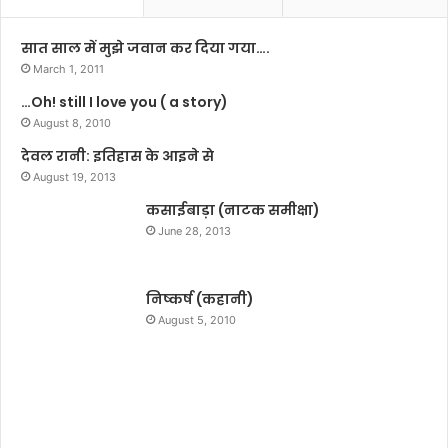
ल
3
यी
में
सात साल में मुझे जवान कर दिया गया….
न
N
March 1, 2011
का
C
…Oh! still I love you ( a story)
व्य
P
प्र
August 8, 2010
की
ति
हु
देवल रानी: इतिहास के आइने से
यो
ई
August 19, 2013
गि
एं
ता
कसाईबाड़ा (नाटक समीक्षा)
ट्री
‘
,
June 28, 2013
अ
चु
ट
ना
ल
वी
निष्कर्ष (कहानी)
का
द
August 5, 2010
व्यां
म
ज
-
लि
ख
’
म
का
दि
आ
खा