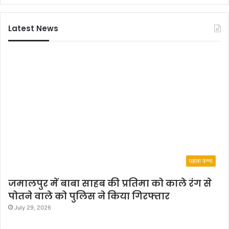
यो
ने
ज
को
Latest News
न
पा
र्टी
तै
या
र
पहला पन्ना
जमालपुर में बाबा साहब की प्रतिमा को काले रंग से
पोतने वाले को पुलिस ने किया गिरफ्तार
July 29, 2026