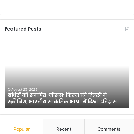
Featured Posts
भा
ए
र
म
ती
पी
य
E
स्टे
l
ट
e
बैं
c
क
t
December 19, 2025
भारतीय स्टेट बैंक द्वारा अंतर विद्यालयीन काव्य
द्वा
i
प्रतियोगिता ‘अटल काव्यांजलि’ का आयोजन
रा
o
अं
n
त
:
र
2
वि
0
Popular
Recent
Comments
द्या
2