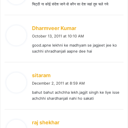
चिट्ठी ना कोई संदेश जाने वो कौन सा देश जहां तुम चले गये
s
:
s
Dharmveer Kumar
a
October 13, 2011 at 10:10 AM
y
good.apne lekhni ke madhyam se jagjeet jee ko
s
sachhi shradhanjali aapne dee hai
:
s
sitaram
a
December 2, 2011 at 8:59 AM
y
bahut bahut achchha lekh.jagjit singh ke liye isse
s
achchhi shardhanjali nahi ho sakati
:
s
raj shekhar
a