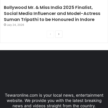
Bollywood Mr. & Miss India 2025 Finalist,
Social Media Influencer and Model-Actress
Suman Tripathi to be Honoured in Indore
July 24, 2026
P
N
r
e
e
x
v
t
i
p
o
a
u
g
s
e
p
Tewaronline.com is your local news, entertainment
a
website. We provide you with the latest breaking
g
news and videos straight from the country.