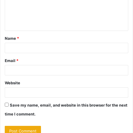
m
e
n
t
Name
*
*
Email
*
Website
Save my name, email, and website in this browser for the next
time I comment.