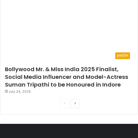
इन्फोटेन
Bollywood Mr. & Miss India 2025 Finalist,
Social Media Influencer and Model-Actress
Suman Tripathi to be Honoured in Indore
July 24, 2026
P
N
r
e
e
x
v
t
i
p