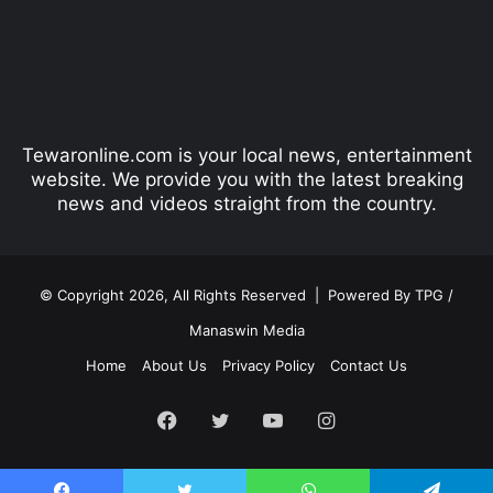
o
a
u
g
s
e
p
Tewaronline.com is your local news, entertainment
a
website. We provide you with the latest breaking
g
news and videos straight from the country.
e
© Copyright 2026, All Rights Reserved |
Powered By TPG /
Manaswin Media
Home
About Us
Privacy Policy
Contact Us
Facebook
Twitter
YouTube
Instagram