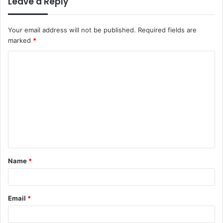
Leave a Reply
Your email address will not be published.
Required fields are
marked
*
C
o
m
m
e
n
t
Name
*
*
Email
*