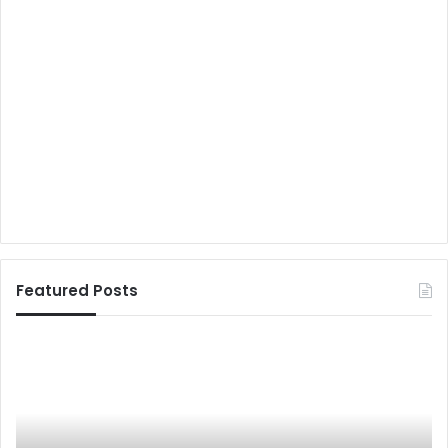
Featured Posts
‘
सं
रा
पू
ष्ट्री
र्ण
य
क्रा
मा
ति