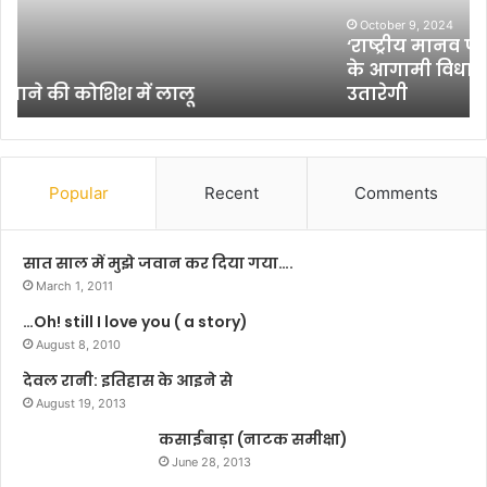
न
पा
व
October 9, 2024
र्ट
‘राष्ट्रीय मानव पार्टी’ भी दिल्ली, झारखंड और महाराष्ट्र
पा
-
के आगामी विधानसभा के चुनावों में अपने प्रत्याशी
र्टी
2
उतारेगी
’
को
भी
ले
दि
क
ल्ली
र
,
गो
Popular
Recent
Comments
झा
ष्ठी
र
में
खं
बि
सात साल में मुझे जवान कर दिया गया….
ड
हा
March 1, 2011
औ
र
…Oh! still I love you ( a story)
र
में
म
August 8, 2010
सं
हा
ग
देवल रानी: इतिहास के आइने से
रा
ठ
August 19, 2013
ष्ट्र
न
के
कसाईबाड़ा (नाटक समीक्षा)
को
आ
म
June 28, 2013
गा
ज