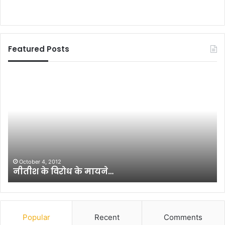
Featured Posts
रा
ज
द
अ
क
लि
य
त
क
October 17, 2014
राजद अकलियत कमेटी की बैठक 18 अ
मे
टी
की
बै
ठ
Popular
Recent
Comments
क