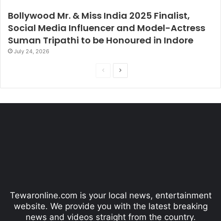
Bollywood Mr. & Miss India 2025 Finalist,
Social Media Influencer and Model-Actress
Suman Tripathi to be Honoured in Indore
July 24, 2026
P
N
r
e
e
x
v
t
i
p
o
a
u
g
s
e
p
Tewaronline.com is your local news, entertainment
a
website. We provide you with the latest breaking
g
news and videos straight from the country.