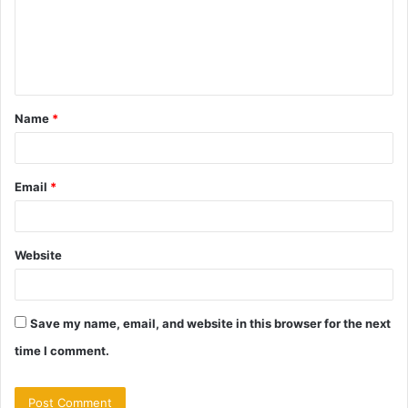
m
e
n
t
Name
*
*
Email
*
Website
Save my name, email, and website in this browser for the next
time I comment.