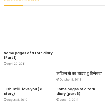
i
t
e
Some pages of a torn diary
(Part 1)
April 20, 2011
महिलाओं का ‘राइट टू रिजेक्ट’
October 8, 2013
…Oh! still I love you ( a
Some pages of a torn-
story)
diary (part 6)
August 8, 2010
June 19, 2011