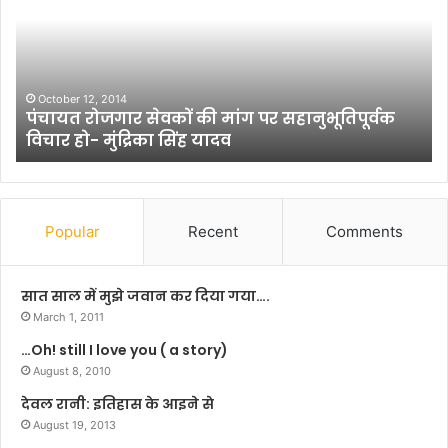
मो
दी
ने
कि
या
ग पर सहानुभूतिपूर्वक
प
July 27, 2017
सुशील मोदी ने किया पत्थर से प
त्थ
र
से
पा
नी
Popular
Recent
Comments
नि
का
ल
सात साल में मुझे जवान कर दिया गया….
ने
March 1, 2011
का
…Oh! still I love you ( a story)
का
August 8, 2010
म
देवल रानी: इतिहास के आइने से
August 19, 2013