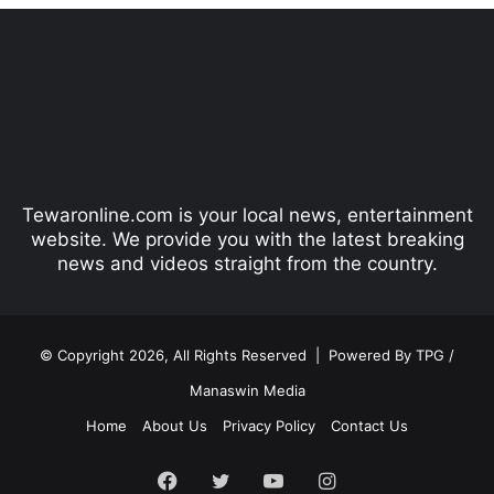
v
t
i
p
o
a
u
g
s
e
p
Tewaronline.com is your local news, entertainment
a
website. We provide you with the latest breaking
g
news and videos straight from the country.
e
© Copyright 2026, All Rights Reserved |
Powered By TPG /
Manaswin Media
Home
About Us
Privacy Policy
Contact Us
Facebook
Twitter
YouTube
Instagram