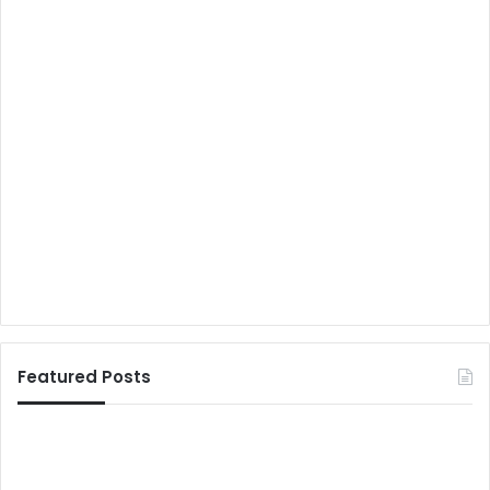
Featured Posts
सु
शी
ल