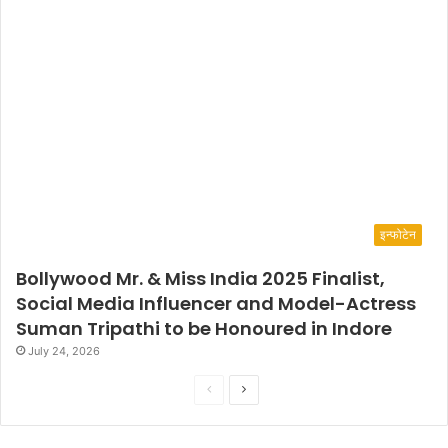
इन्फोटेन
Bollywood Mr. & Miss India 2025 Finalist,
Social Media Influencer and Model-Actress
Suman Tripathi to be Honoured in Indore
July 24, 2026
P
N
r
e
e
x