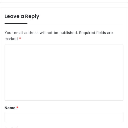
Leave a Reply
Your email address will not be published.
Required fields are
marked
*
C
o
m
m
e
n
t
Name
*
*