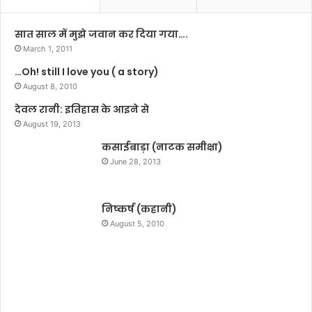
खु
च
श
ज
सात साल में मुझे जवान कर दिया गया….
बू
ग
March 1, 2011
त
…Oh! still I love you ( a story)
को
August 8, 2010
मं
चि
देवल रानी: इतिहास के आइने से
त
August 19, 2013
न
कसाईबाड़ा (नाटक समीक्षा)
ए
हिं
June 28, 2013
दी
ना
ट
निष्कर्ष (कहानी)
क
August 5, 2010
‘
दे
व
भू
मि
’