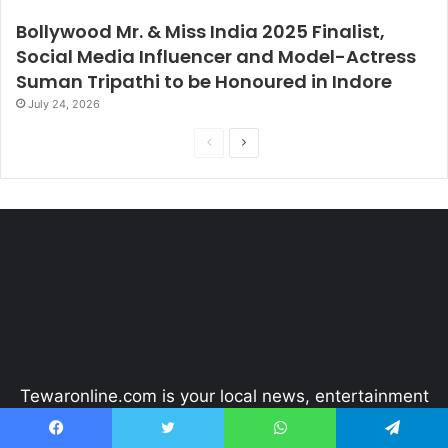
Bollywood Mr. & Miss India 2025 Finalist,
Social Media Influencer and Model-Actress
Suman Tripathi to be Honoured in Indore
July 24, 2026
P
N
r
e
e
x
v
t
i
p
o
a
u
g
s
e
p
Tewaronline.com is your local news, entertainment
a
website. We provide you with the latest breaking
g
news and videos straight from the country.