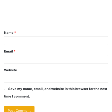
m
e
n
t
Name
*
*
Email
*
Website
Save my name, email, and website in this browser for the next
time I comment.