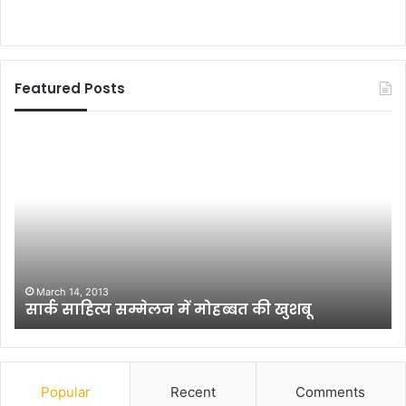
Featured Posts
सा
प
र्क
र्व
सा
ती
हि
य
त्य
क
स
ला
म्मे
के
ल
न्द्
न
दि
March 14, 2013
सार्क साहित्य सम्मेलन में मोहब्बत की खुशबू
में
ल्ल
मो
द्वा
ह
रा
ब्ब
रं
त
ग
Popular
Recent
Comments
की
मं