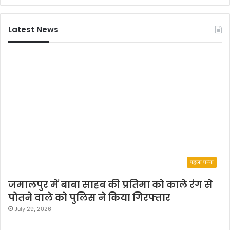
के
मा
Latest News
ध्य
म
से
मि
ला
न
या
आ
या
म
पहला पन्ना
जमालपुर में बाबा साहब की प्रतिमा को काले रंग से
पोतने वाले को पुलिस ने किया गिरफ्तार
July 29, 2026