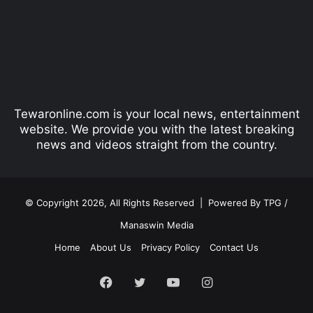
i
p
o
a
u
g
s
e
p
Tewaronline.com is your local news, entertainment
a
website. We provide you with the latest breaking
g
news and videos straight from the country.
e
© Copyright 2026, All Rights Reserved |
Powered By TPG /
Manaswin Media
Home
About Us
Privacy Policy
Contact Us
Facebook
Twitter
YouTube
Instagram