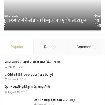
कि
वि
ल
श्व
थी
भा
फ्स
षा
September 4, 2010
“बाईसिकिल थीफ्स” देखने के बाद फिल्मकार बनने का
”
ब
निश्चय किया था सत्यजीत रे ने
दे
न
ख
ने
ने
की
के
क्ष
बा
म
Popular
Recent
Comments
द
ता
फि
,
ल्म
सं
सात साल में मुझे जवान कर दिया गया….
का
यु
March 1, 2011
र
क्त
…Oh! still I love you ( a story)
ब
रा
न
August 8, 2010
ष्ट्र
ने
की
देवल रानी: इतिहास के आइने से
का
भा
August 19, 2013
नि
षा
श्च
कसाईबाड़ा (नाटक समीक्षा)
के
य
रू
June 28, 2013