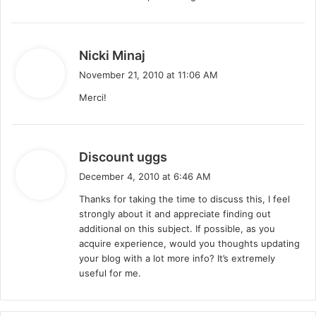
:
s
Nicki Minaj
a
November 21, 2010 at 11:06 AM
y
Merci!
s
:
s
Discount uggs
a
December 4, 2010 at 6:46 AM
y
Thanks for taking the time to discuss this, I feel
s
strongly about it and appreciate finding out
:
additional on this subject. If possible, as you
acquire experience, would you thoughts updating
your blog with a lot more info? It’s extremely
useful for me.