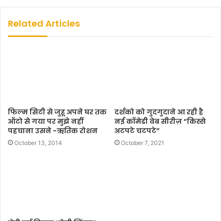
b
s
Related Articles
i
t
e
फिल्म सिटी से जुहू अपने घर तक
दर्शको को गुदगुदाने आ रही है
ऑटो से गया पर मुझे नहीं
नई कॉमेडी वेब सीरीज़ “किस्से
पहचाना उसने -ऋतिक रोशन
अटपटे चटपटे”
October 13, 2014
October 7, 2021