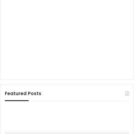
Featured Posts
“
हिं
बा
दी
ई
में
सि
है