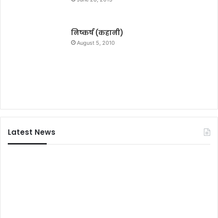
कि
प
या
में
था
मि
निष्कर्ष (कहानी)
स
ले
August 5, 2010
त्य
मा
जी
न्य
त
ता
रे
:
ने
स
मी
र
कु
Latest News
मा
र
सिं
ह