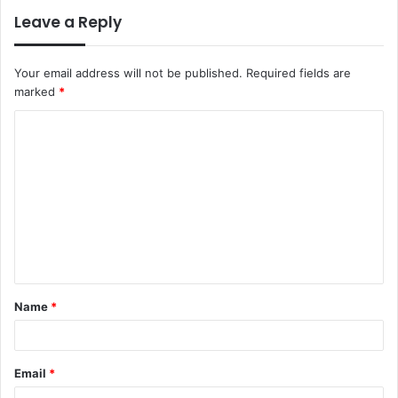
Leave a Reply
Your email address will not be published.
Required fields are
marked
*
C
o
m
m
e
n
t
Name
*
*
Email
*