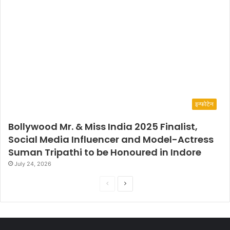
इन्फोटेन
Bollywood Mr. & Miss India 2025 Finalist,
Social Media Influencer and Model-Actress
Suman Tripathi to be Honoured in Indore
July 24, 2026
P
N
r
e
e
x
v
t