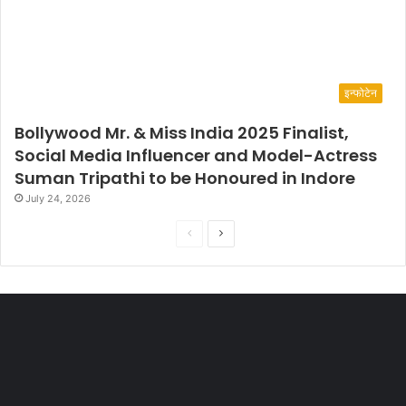
इन्फोटेन
Bollywood Mr. & Miss India 2025 Finalist,
Social Media Influencer and Model-Actress
Suman Tripathi to be Honoured in Indore
July 24, 2026
P
N
r
e
e
x
v
t
i
p
o
a
u
g