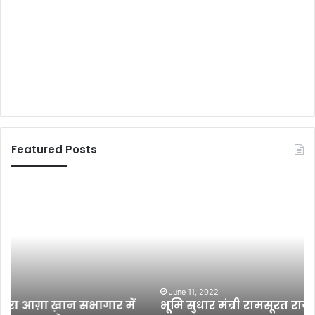
Featured Posts
भू
शि
मि
क्षा
सु
में
धा
सा
र
रे
मं
घ
त्री
टि
रा
या
June 11, 2022
भूमि सुधार मंत्री रामसूरत राय का नालंदा में हुआ
म
प्र