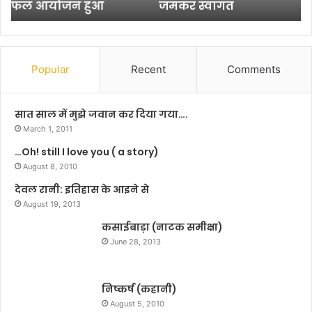
जमकर स्वागत
सू
यो
र
ग
त
क
रा
र
य
र
Popular
Recent
Comments
का
ही
ना
नी
लं
ती
सात साल में मुझे जवान कर दिया गया….
दा
श
March 1, 2011
में
स
…Oh! still I love you ( a story)
हु
र
आ
August 8, 2010
का
ज
र
देवल रानी: इतिहास के आइने से
म
August 19, 2013
क
र
कसाईबाड़ा (नाटक समीक्षा)
स्वा
June 28, 2013
ग
त
निष्कर्ष (कहानी)
August 5, 2010