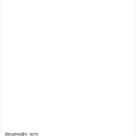
तेवरआनलाईन, पटना