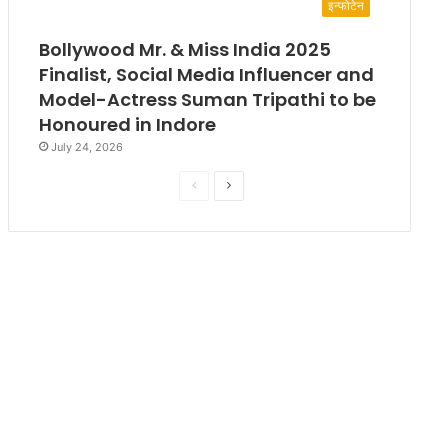
इन्फोटेन
Bollywood Mr. & Miss India 2025
Finalist, Social Media Influencer and
Model-Actress Suman Tripathi to be
Honoured in Indore
July 24, 2026
P
N
r
e
e
x
v
t
i
p
o
a
u
g
s
e
p
a