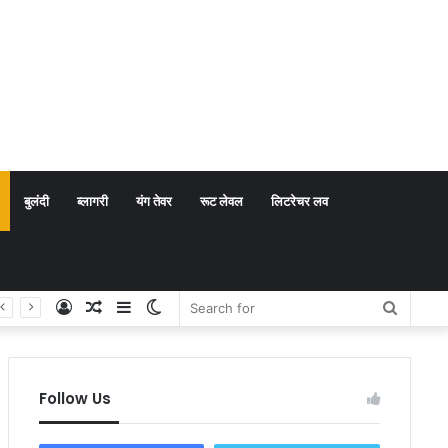
बुलंदी
ब्लागरी
यंग तेवर
रूट लेवल
लिटरेचर लव
Log
Random
Sidebar
Switch
Search
In
Article
skin
for
Follow Us