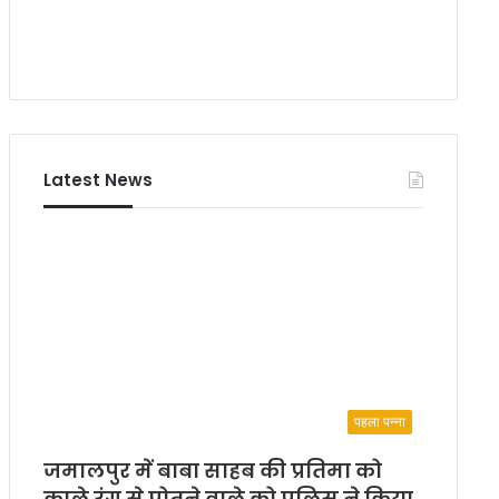
कु
स
छ
न
हूँ
ने
उ
क
न्ही
सी
की
क
ब
म
दौ
र
Latest News
ल
त
हूँ
पहला पन्ना
जमालपुर में बाबा साहब की प्रतिमा को
काले रंग से पोतने वाले को पुलिस ने किया