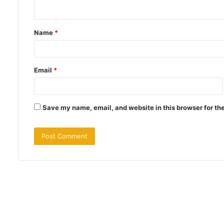
n
t
Name
*
*
Email
*
Save my name, email, and website in this browser for th