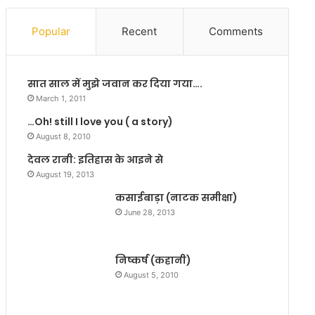
भा
प्र
वु
त्या
Popular
Recent
Comments
क
शि
हु
त
ए
भी
सात साल में मुझे जवान कर दिया गया….
अ
ड़
भि
नि
March 1, 2011
ने
यं
…Oh! still I love you ( a story)
ता
त्र
August 8, 2010
मो
ण
हि
को
देवल रानी: इतिहास के आइने से
त
ले
August 19, 2013
म
क
कसाईबाड़ा (नाटक समीक्षा)
ट्टू
र
June 28, 2013
,
मुं
क
गे
हा
र
निष्कर्ष (कहानी)
आ
जि
ज
ला
August 5, 2010
मैं
प्र
जो
शा