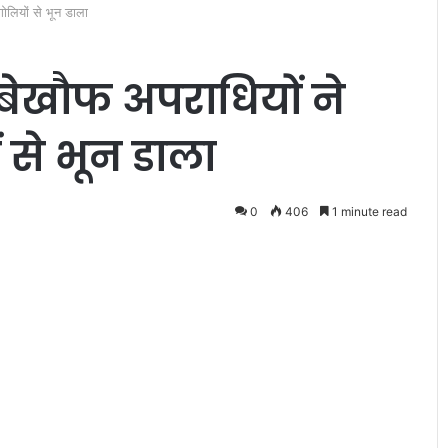
गोलियों से भून डाला
र बेखौफ अपराधियों ने
से भून डाला
मुं
गे
0
406
1 minute read
र
में
आ
क्रो
June 30, 2022
शि
मुंगेर में आक्रोशित विश्व हिंदू परिषद 
त
हुआ है फुलवारी
बजरंग दल के कार्यकर्ताओं ने जिहादी
वि
र कुमार !
मानसिकता का पुतला फूंका
श्व
हिं
दू
प