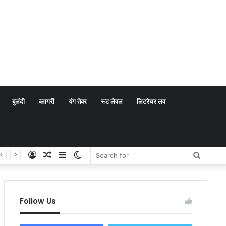
बुलंदी
ब्लागरी
यंग तेवर
रूट लेवल
लिटरेचर लव
Log
Random
Sidebar
Switch
Search
In
Article
skin
for
Follow Us