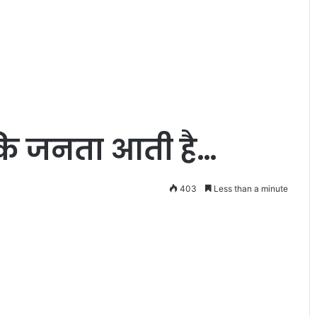
नी
कि जनता आती है…
ती
श
कु
403
Less than a minute
मा
र
ने
September 20, 2020
ज
ने विशेष गिफ्ट
नीतीश कुमार ने जयप्रभा मेदांता सुप
य
ा
स्पेशियलिटी अस्पताल का किया उद्घ
प्र
भा
मे
दां