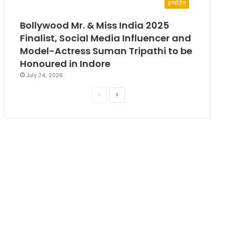
इन्फोटेन
Bollywood Mr. & Miss India 2025
Finalist, Social Media Influencer and
Model-Actress Suman Tripathi to be
Honoured in Indore
July 24, 2026
P
N
r
e
e
x
v
t
i
p
o
a
u
g
s
e
p
a