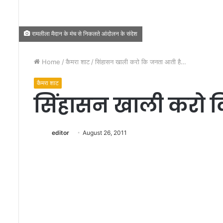
रामलीला मैदान के मंच से निकलते आंदोलन के संदेश
Home
/
कैमरा शाट
/
सिंहासन खाली करो कि जनता आती है…
कैमरा शाट
दि
सिंहासन खाली करो 
वा
ली
के
editor
August 26, 2011
लि
ए
बि
November 3, 2020
का
दिवाली के लिए बिकानो 
नो
पैक्स का अनावरण किय
ने
वि
शे
ष