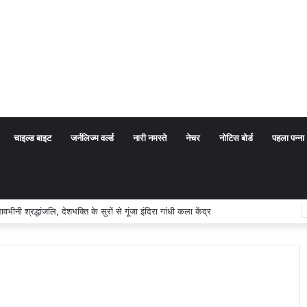
चाइल्ड बाइट
जर्नलिज्म वर्ल्ड
नारी नमस्ते
नेचर
नोटिस बोर्ड
पहला पन्ना
ीनी श्रद्धांजलि, देशभक्ति के सुरों से गूंजा इंदिरा गांधी कला केंद्र