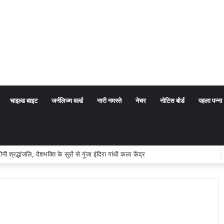
चाइल्ड बाइट
जर्नलिज्म वर्ल्ड
नारी नमस्ते
नेचर
नोटिस बोर्ड
पहला पन्ना
्रद्धांजलि, देशभक्ति के सुरों से गूंजा इंदिरा गांधी कला केंद्र