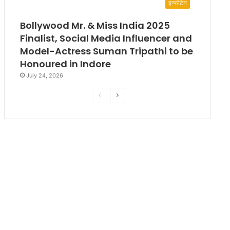
इन्फोटेन
Bollywood Mr. & Miss India 2025
Finalist, Social Media Influencer and
Model-Actress Suman Tripathi to be
Honoured in Indore
July 24, 2026
P
N
r
e
e
x
v
t
i
p
o
a
u
g
s
e
p
a