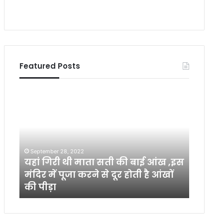
Featured Posts
य
W
हां
i
गि
l
री
l
थी
t
मा
h
September 28, 2022
ता
e
यहां गिरी थी माता सती की बाई आंख ,इस
Decembe
स
p
ं
मंदिर में पूजा करने से दूर होती है आंखों
Will t
ती
i
की पीड़ा
chang
की
c
बा
t
ई
u
आं
r