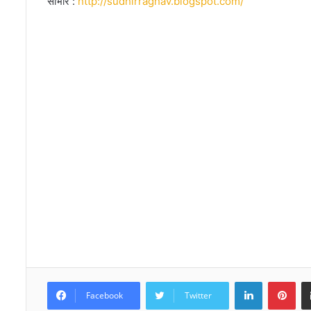
साभार :
http://sudhirraghav.blogspot.com/
LinkedIn
Pinterest
Facebook
Twitter