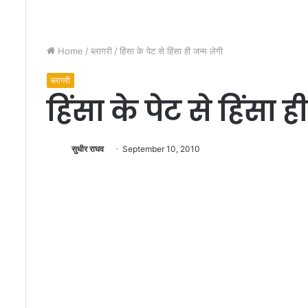
क
रे
गा
Home
/
ब्लागरी
/
हिंसा के पेट से हिंसा ही जन्म लेगी
ध
र
ब्लागरी
ना
,
हिंसा के पेट से हिंसा 
प्र
द
र्श
सुधीर राघव
September 10, 2010
न
औ
र
जे
ल
भ
रो
अ
भि
या
न