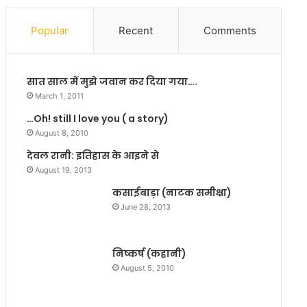
ख
e
,
o
Popular
Recent
Comments
इ
f
स
H
मं
i
सात साल में मुझे जवान कर दिया गया….
दि
n
र
d
March 1, 2011
में
i
…Oh! still I love you ( a story)
पू
c
August 8, 2010
जा
i
क
n
देवल रानी: इतिहास के आइने से
र
e
August 19, 2013
ने
m
कसाईबाड़ा (नाटक समीक्षा)
से
a
June 28, 2013
दू
c
र
h
हो
a
निष्कर्ष (कहानी)
ती
n
है
g
August 5, 2010
आं
e
खों
o