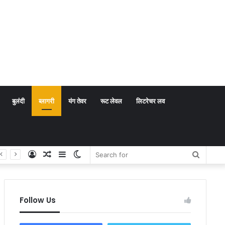
बुलंदी
ब्लागरी
यंग तेवर
रूट लेवल
लिटरेचर लव
Log
Random
Sidebar
Switch
Search
In
Article
skin
for
Follow Us