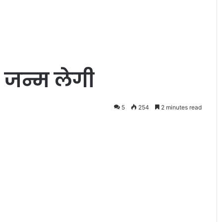
हि
न्दी
स
मि
ति
यू
ए
ही जन्म लेगी
स
ए
के
5
254
2 minutes read
सं
यु
क्त
त
त्वा
व
धा
न
में
व
सं