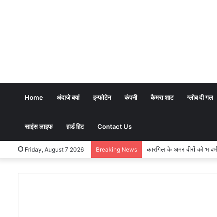
Home
अंदाजे बयां
इन्फोटेन
कंपनी
कैमरा शाट
ग्लोब दी गल
साइंस लाइफ
हार्ड हिट
Contact Us
कारगिल के अमर वीरों को भावभीनी श
Friday, August 7 2026
Breaking News