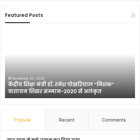
Featured Posts
कें
पु
द्री
लि
य
स
शि
के
क्षा
अ
मं
सी
त्री
मि
डॉ
त
November 25, 2020
ा
केंद्रीय शिक्षा मंत्री डॉ. रमेश पोखरियाल “निशंक”
.
अ
वातायन शिखर सम्मान-2020 से अलंकृत
र
धि
मे
का
श
र
पो
औ
ख
र
Popular
Recent
Comments
रि
न
या
ग
ल
ण्य
सात साल में मुझे जवान कर दिया गया….