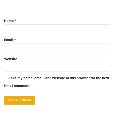
n
t
Name
*
*
Email
*
Website
Save my name, email, and website in this browser for the next
time I comment.