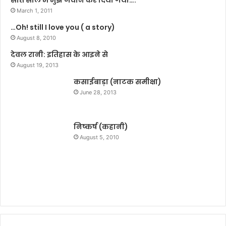
“
क
March 1, 2011
नि
र्त
…Oh! still I love you ( a story)
शं
व्य
क
August 8, 2010
ब
”
द
देवल रानी: इतिहास के आइने से
वा
ला
August 19, 2013
ता
व
य
कसाईबाड़ा (नाटक समीक्षा)
में
न
स
June 28, 2013
शि
ब
ख
से
र
ब
निष्कर्ष (कहानी)
स
ड़ी
August 5, 2010
म्मा
बा
न
धा
-
!
2
0
2
0
से