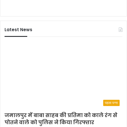
को
टि
ब्र
ह्मां
Latest News
ड
ना
य
क
सा
ई
बा
बा
’
ने
पहला पन्ना
जमालपुर में बाबा साहब की प्रतिमा को काले रंग से
पोतने वाले को पुलिस ने किया गिरफ्तार