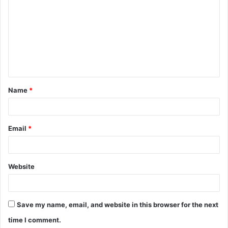
o
m
m
e
n
t
Name
*
*
Email
*
Website
Save my name, email, and website in this browser for the next
time I comment.