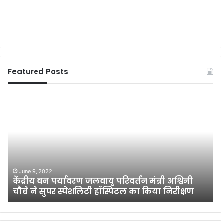
Featured Posts
क
मा
म
या
स
व
म
ती
य
से
के
थ
प्र
March 20, 2021
र
कम समय के प्रसारण में ही दर्शको में अच्छी लोकप्रियता
सा
थ
बना ली है डेली शो ‘अनंतकोटि ब्रह्मांड नायक
र
रा
साईबाबा’ ने
ण
ती
में
मी
ही
डि