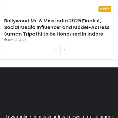
इन्फोटेन
Bollywood Mr. & Miss India 2025 Finalist,
Social Media Influencer and Model-Actress
Suman Tripathi to be Honoured in Indore
July 24, 2026
P
N
r
e
e
x
v
t
i
p
o
a
u
g
s
e
p
Tewaronline.com is your local news, entertainment
a