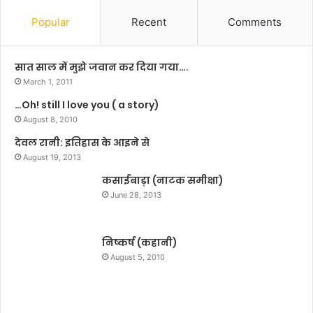
द
या
र्श
?
Popular
Recent
Comments
को
में
अ
सात साल में मुझे जवान कर दिया गया….
च्छी
March 1, 2011
लो
…Oh! still I love you ( a story)
क
प्रि
August 8, 2010
य
देवल रानी: इतिहास के आइने से
ता
August 19, 2013
ब
ना
कसाईबाड़ा (नाटक समीक्षा)
ली
June 28, 2013
है
डे
ली
निष्कर्ष (कहानी)
शो
August 5, 2010
‘
अ
नं
त