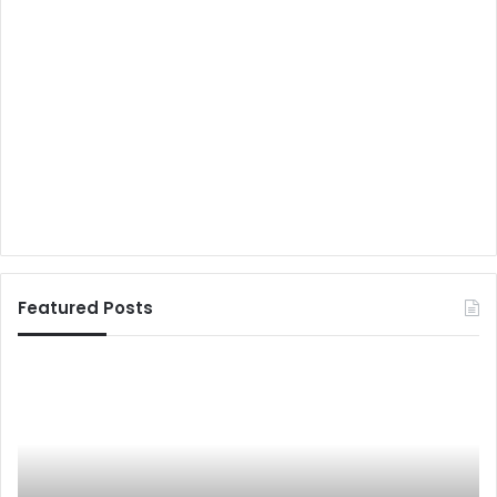
Featured Posts
श
च
ही
ल
द
मां
दा
के
रो
द
गा
र