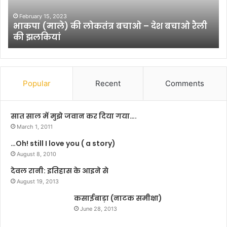
भ
बा
वे
र
January 31, 2025
शहीद दारोगा भवेश की याद में धरहरा में स्मृति दिवस का
श
में
आयोजन
की
(
या
क
द
वि
में
ता
ध
)
Popular
Recent
Comments
र
ह
रा
सात साल में मुझे जवान कर दिया गया….
में
March 1, 2011
स्मृ
…Oh! still I love you ( a story)
ति
दि
August 8, 2010
व
देवल रानी: इतिहास के आइने से
स
August 19, 2013
का
आ
कसाईबाड़ा (नाटक समीक्षा)
यो
June 28, 2013
ज