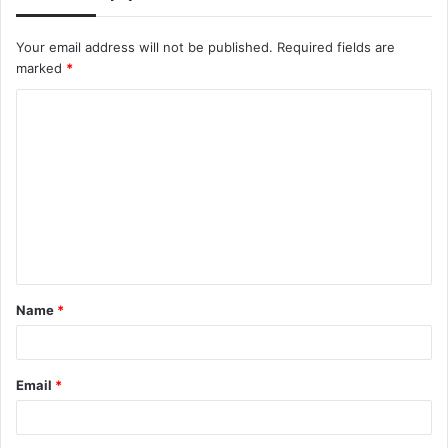
Your email address will not be published.
Required fields are
marked
*
C
o
m
m
e
n
t
Name
*
*
Email
*