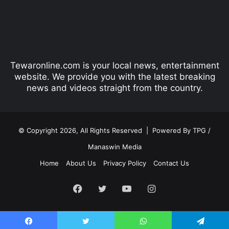
o
a
u
g
s
e
p
Tewaronline.com is your local news, entertainment
a
website. We provide you with the latest breaking
g
news and videos straight from the country.
e
© Copyright 2026, All Rights Reserved |
Powered By TPG /
Manaswin Media
Home
About Us
Privacy Policy
Contact Us
Facebook
Twitter
YouTube
Instagram