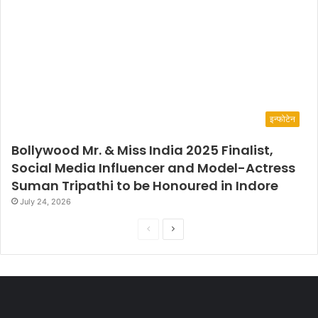
इन्फोटेन
Bollywood Mr. & Miss India 2025 Finalist,
Social Media Influencer and Model-Actress
Suman Tripathi to be Honoured in Indore
July 24, 2026
P
N
r
e
e
x
v
t
i
p