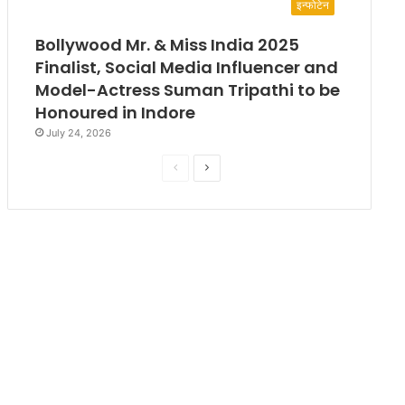
इन्फोटेन
Bollywood Mr. & Miss India 2025
Finalist, Social Media Influencer and
Model-Actress Suman Tripathi to be
Honoured in Indore
July 24, 2026
P
N
r
e
e
x
v
t
i
p
o
a
u
g
s
e
p
a