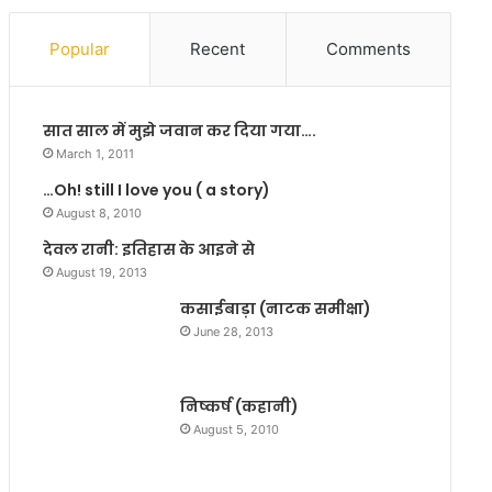
–
सी
का
सी
Popular
Recent
Comments
शी
ने
)
सी
नि
सात साल में मुझे जवान कर दिया गया….
य
र्स
March 1, 2011
को
…Oh! still I love you ( a story)
दी
August 8, 2010
वि
दा
देवल रानी: इतिहास के आइने से
ई
August 19, 2013
कसाईबाड़ा (नाटक समीक्षा)
June 28, 2013
निष्कर्ष (कहानी)
August 5, 2010