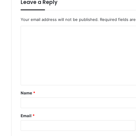
Leave a Reply
Your email address will not be published.
Required fields a
C
o
m
m
e
n
t
Name
*
*
Email
*