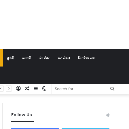
बुलंदी
ब्लागरी
यंग तेवर
रूट लेवल
लिटरेचर लव
Log
Random
Sidebar
Switch
Search
In
Article
skin
for
Follow Us