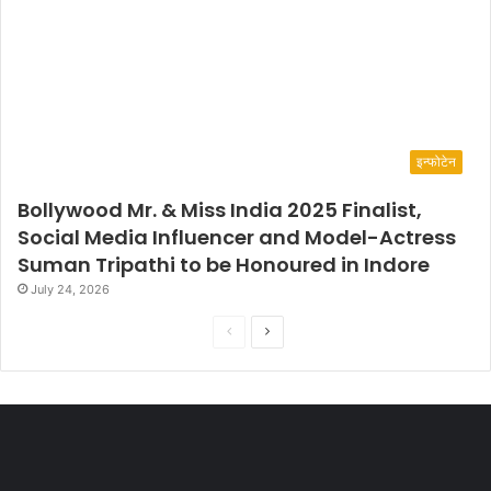
इन्फोटेन
Bollywood Mr. & Miss India 2025 Finalist,
Social Media Influencer and Model-Actress
Suman Tripathi to be Honoured in Indore
July 24, 2026
P
N
r
e
e
x
v
t
i
p
o
a