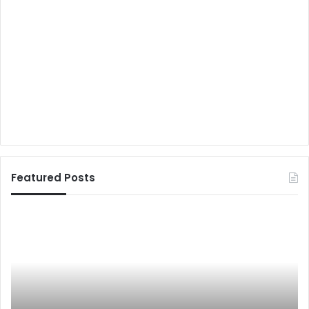
Featured Posts
.
.
.
ए
क
औ
र