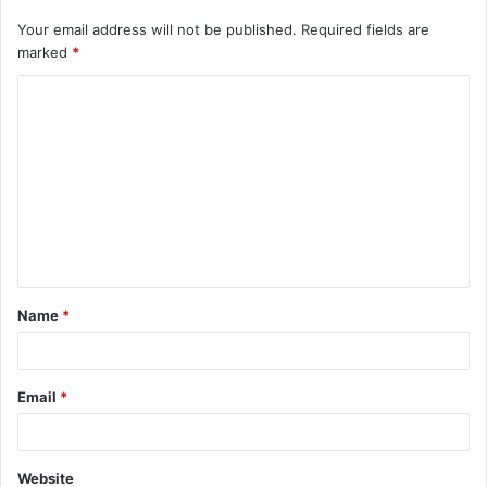
Your email address will not be published.
Required fields are
marked
*
C
o
m
m
e
n
t
Name
*
*
Email
*
Website