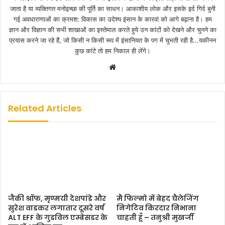
जाता है या व्यक्तिगत मनोइच्छा की पूर्ति का साधन। आकाशीय लोक और इसके इर्द गिर्द बुनी
गई अवधाराणाओं का क्रमश: विकास का उदेश्य इंसान के कारवां को आगे बढ़ाना है। हम
ज्ञान और विज्ञान की सभी शाखाओं का इस्तेमाल करते हुये उन कांटों को देखने और चुनने का
प्रयास करने जा रहे हैं, जो किसी न किसी रूप में इंसानियत के पग में चुभती रही है...यकीनन
कुछ कांटे तो हम निकाल ही लेंगे।
W
e
b
s
Related Articles
i
t
e
जैकी श्रॉफ, मृण्मयी देशपांडे और
मै फिल्मो में बेहद चैलेजिंग
सुरेश वाडकर लगातार दूसरे वर्ष
निगेटिव किरदार निभाना
ALT EFF के गुडविल एम्बेसडर के
चाहती हूँ – तनुश्री मुखर्जी