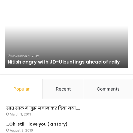
दे
वि
व
का
ता
स
ओं
का
की
पो
सा
ल
जि
प
श
ग
(
-
February 28, 2013
देवताओं की साजिश (कहानी)
क
प
हा
ग
नी
प
)
र
खो
Popular
Recent
Comments
ल
र
हा
सात साल में मुझे जवान कर दिया गया….
है
March 1, 2011
प
…Oh! still I love you ( a story)
ट
August 8, 2010
ना