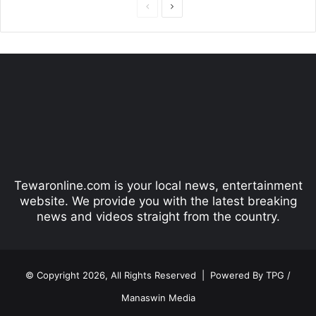
P
N
r
e
e
x
v
t
i
p
o
a
u
g
s
e
p
Tewaronline.com is your local news, entertainment
a
website. We provide you with the latest breaking
g
news and videos straight from the country.
e
© Copyright 2026, All Rights Reserved |
Powered By TPG /
Manaswin Media