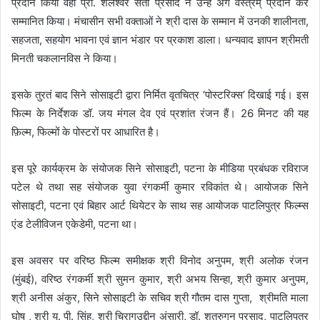
प्रदान किया
वहीं
प्रो. शैलेश्वर सती प्रसाद ने उन्हें अंग वस्त्रम् प्रदान कर
सम्मानित किया।
मंचासीन सभी वक्ताओं ने श्री दास के सम्मान में उनकी शालीनता
,
सहजता
,
सहयोग भावना एवं ज्ञान भंडार पर प्रकाश डाला।
धन्यवाद ज्ञापन श्रीमती
मिनती चकलानविस ने किया।
इसके तुरतं बाद सिने सोसाइटी द्वारा निर्मित वृतचित्र
‘
पोस्टरिक्स
’
दिखाई गई।
इस
फिल्म के निर्देशक
डॉ. जय मंगल देव एवं प्रशांत रंजन हैं। 26 मिनट की यह
फ़िल्म
,
फिल्मों
के पोस्टरों पर आधारित है।
इस पूरे कार्यक्रम के संयोजक सिने सोसाइटी
,
पटना के मीडिया प्रबंधक रविराज
पटेल थे तथा सह संयोजक युवा रंगकर्मी कुमार रविकांत थे। आयोजक सिने
सोसाइटी
,
पटना एवं बिहार आर्ट थियेटर के साथ सह आयोजक पाटलिपुत्र फिल्म्स
एंड टेलीविजन एकेडेमी
,
पटना था।
इस अवसर पर वरिष्ठ फिल्म समीक्षक श्री विनोद अनुपम
,
श्री अलोक रंजन
(मुंबई)
,
वरिष्ठ रंगकर्मी श्री सुमन कुमार
,
श्री अभय सिन्हा
,
श्री कुमार अनुपम
,
श्री अनीस अंकुर
,
सिने सोसाइटी के सचिव श्री गौतम दास गुप्ता
,
श्रीमति माला
घोष
,
श्री यु. पी. सिंह
,
श्री चिरागउद्दीन अंसारी
,
डॉ. शत्रुगन प्रसाद
,
पाटलिपुत्र