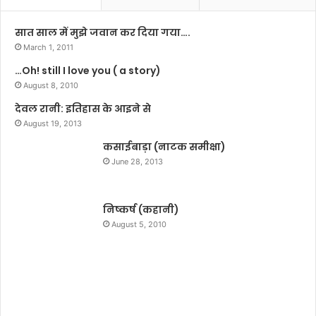
है
को
सात साल में मुझे जवान कर दिया गया….
ई
March 1, 2011
मै
…Oh! still I love you ( a story)
से
August 8, 2010
ज
न
देवल रानी: इतिहास के आइने से
हीं
August 19, 2013
(
कसाईबाड़ा (नाटक समीक्षा)
फि
ल्म
June 28, 2013
स
मी
क्षा
निष्कर्ष (कहानी)
)
August 5, 2010