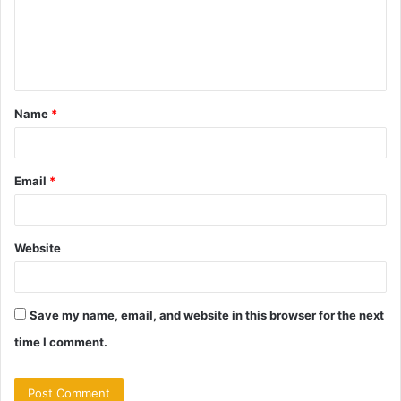
m
e
n
t
Name
*
*
Email
*
Website
Save my name, email, and website in this browser for the next
time I comment.