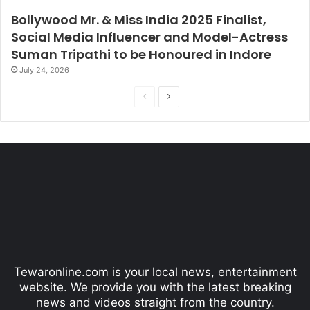
Bollywood Mr. & Miss India 2025 Finalist,
Social Media Influencer and Model-Actress
Suman Tripathi to be Honoured in Indore
July 24, 2026
P
N
r
e
e
x
v
t
i
p
o
a
u
g
s
e
p
Tewaronline.com is your local news, entertainment
a
website. We provide you with the latest breaking
g
news and videos straight from the country.
e