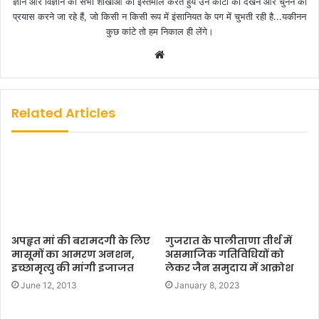
ज्ञान और विज्ञान की सभी शाखाओं का इस्तेमाल करते हुये उन कांटों को देखने और चुनने का
प्रयास करने जा रहे हैं, जो किसी न किसी रूप में इंसानियत के पग में चुभती रही है...यकीनन
कुछ कांटे तो हम निकाल ही लेंगे।
W
e
b
s
Related Articles
i
t
e
अपहृत मां की बरामदगी के लिए
गुजरात के पालीताणा तीर्थ में
मासूमों का आमरण अनशन,
असमाजिक गतिविधियों को
इच्छामृत्यु की मांगी इजाजत
लेकर जैन समुदाय में आक्रोश
June 12, 2013
January 8, 2023