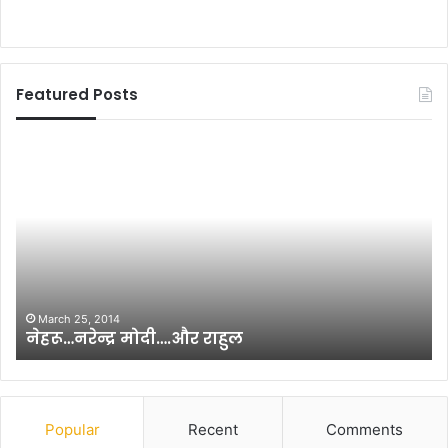
Featured Posts
लु
स्टू
ब
डें
ना
ट
(
आ
फि
फ
ल्म
द
स्क्री
इ
प्ट
य
,
र
July 4, 2011
लुबना (फिल्म स्क्रीप्ट, भाग-8)
भा
:
ग
सि
-
र्फ
8
त
)
ड़
Popular
Recent
Comments
का