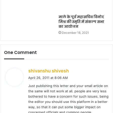
माले के पूर्व महासचिव विनोद
मिश्र की स्मृति में संकल्प सभा
का आयोजन
December 18, 2021
One Comment
s
shivanshu shivesh
a
April 26, 2011 at 8:06 AM
y
Just publishing this letter and your small article on
s
the same will not work at all. people are very less
:
bothered to have a concern for such issues. being
the editor you should use this platform in a better
way, so that it can put some bigger impact on
concerned officials and common people.