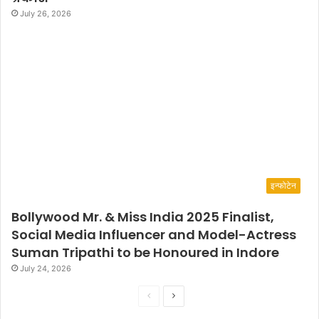
July 26, 2026
इन्फोटेन
Bollywood Mr. & Miss India 2025 Finalist,
Social Media Influencer and Model-Actress
Suman Tripathi to be Honoured in Indore
July 24, 2026
P
N
r
e