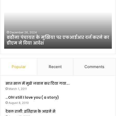
‘
र
द
स्ट
ड्री
र
म
प
जॉ
व
ब
न
ा
’
सिं
August 10, 2017
फिल्‍म ‘द ड्रीम जॉब’ धूम मचाने को तैयार
धू
ह
म
की
म
ए
चा
क्
ने
न
Popular
Recent
Comments
को
पै
तै
क्
या
फि
सात साल में मुझे जवान कर दिया गया….
र
ल्म
March 1, 2011
‘
…Oh! still I love you ( a story)
ह
August 8, 2010
मा
र
देवल रानी: इतिहास के आइने से
स्व