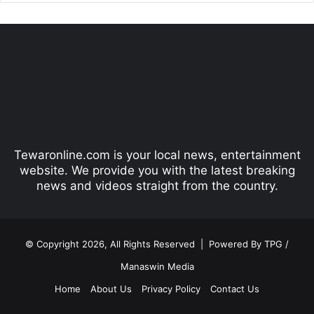
e
x
v
t
i
p
o
a
u
g
s
e
p
Tewaronline.com is your local news, entertainment
a
website. We provide you with the latest breaking
g
news and videos straight from the country.
e
© Copyright 2026, All Rights Reserved |
Powered By TPG /
Manaswin Media
Home
About Us
Privacy Policy
Contact Us