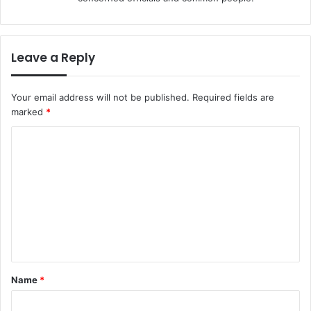
Leave a Reply
Your email address will not be published.
Required fields are
marked
*
C
o
m
m
e
n
t
Name
*
*