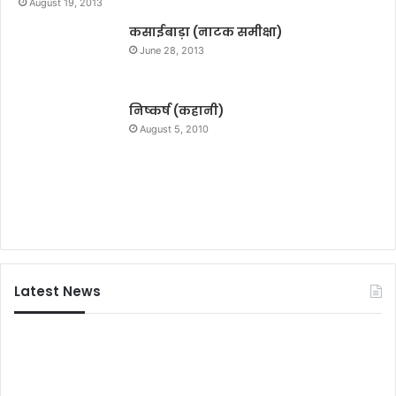
August 19, 2013
भि
कसाईबाड़ा (नाटक समीक्षा)
मा
न
June 28, 2013
’
इ
स
निष्कर्ष (कहानी)
छ
August 5, 2010
ठ
पू
जा
प
र
हो
गी
रि
Latest News
ली
ज