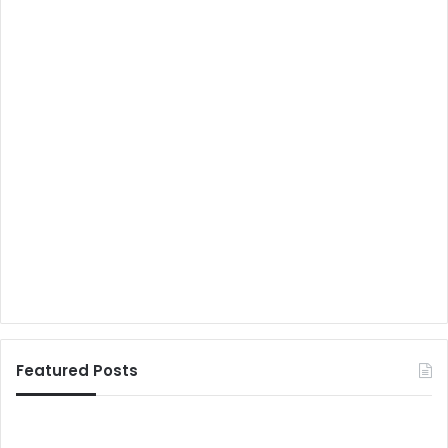
Featured Posts
फि
पा
ल्‍म
व