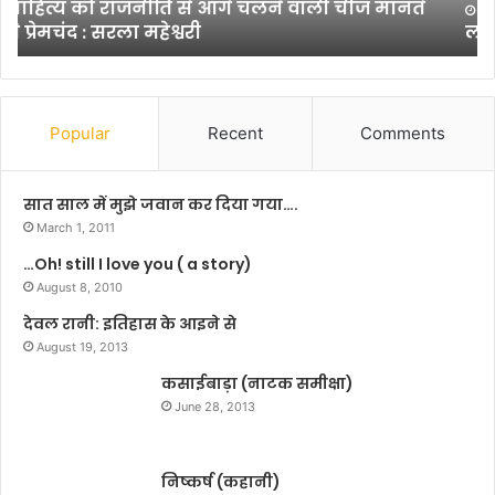
ने
a
October 12, 2014
लोक जनशक्ति पार्टी ने लोहिया को याद किया
लो
r
हि
t
या
2
को
1
या
)
Popular
Recent
Comments
द
कि
या
सात साल में मुझे जवान कर दिया गया….
March 1, 2011
…Oh! still I love you ( a story)
August 8, 2010
देवल रानी: इतिहास के आइने से
August 19, 2013
कसाईबाड़ा (नाटक समीक्षा)
June 28, 2013
निष्कर्ष (कहानी)