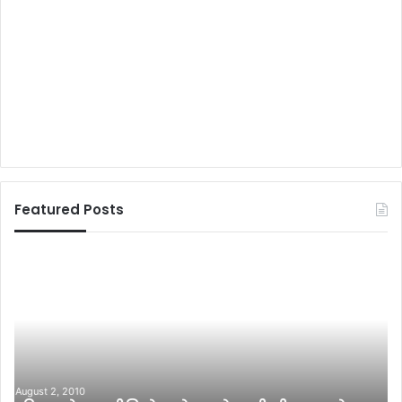
Featured Posts
लो
बा
क
इ
ज
ट
न
,
श
प्ली
क्ति
ज
पा
(
र्टी
p