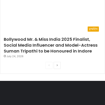
इन्फोटेन
Bollywood Mr. & Miss India 2025 Finalist,
Social Media Influencer and Model-Actress
Suman Tripathi to be Honoured in Indore
July 24, 2026
P
N
r
e
e
x
v
t
i
p
o
a
u
g