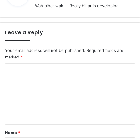
Wah bihar wah…. Really bihar is developing
s
:
Leave a Reply
Your email address will not be published.
Required fields are
marked
*
C
o
m
m
e
n
t
Name
*
*