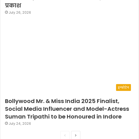
प्रकाश
July 26, 2026
इन्फोटेन
Bollywood Mr. & Miss India 2025 Finalist,
Social Media Influencer and Model-Actress
Suman Tripathi to be Honoured in Indore
July 24, 2026
P
N