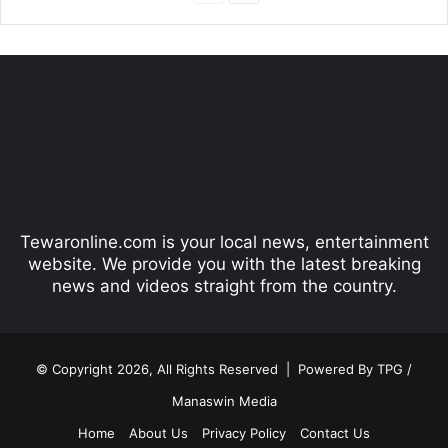
r
e
e
x
v
t
i
p
o
a
u
g
s
e
p
Tewaronline.com is your local news, entertainment
a
website. We provide you with the latest breaking
g
news and videos straight from the country.
e
© Copyright 2026, All Rights Reserved |
Powered By TPG /
Manaswin Media
Home
About Us
Privacy Policy
Contact Us